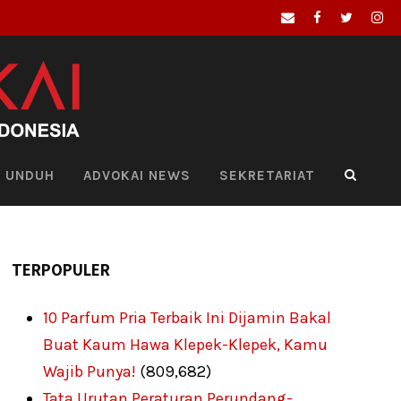
UNDUH
ADVOKAI NEWS
SEKRETARIAT
TERPOPULER
10 Parfum Pria Terbaik Ini Dijamin Bakal
Buat Kaum Hawa Klepek-Klepek, Kamu
Wajib Punya!
(809,682)
Tata Urutan Peraturan Perundang-