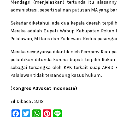
Mendagri (menjelaskan) tertunda itu alasanny
administrasi, seperti salinan putusan MA yang bar
Sekadar diketahui, ada dua kepala daerah terpili
Mereka adalah Bupati-Wabup Kabupaten Rokan 
Pelalawan, M Haris dan Zaderwan. Kedua pasangan
Mereka seyogyanya dilantik oleh Pemprov Riau p
pelantikan ditunda karena bupati terpilih Rokan
sebagai tersangka oleh KPK terkait suap APBD R
Palalawan tidak tersandung kasus hukum.
(Kongres Advokat Indonesia)
Dibaca :
3,112
F
T
W
Pi
Li