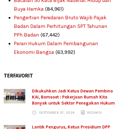
Bacalah 50 Kata Bijak Nasehat Hidup dari
Buya Hamka
(84,961)
Pengertian Peredaran Bruto Wajib Pajak
Badan Dalam Perhitungan SPT Tahunan
PPh Badan
(67,442)
Peran Hukum Dalam Pembangunan
Ekonomi Bangsa
(63,992)
TERFAVORIT
Dikukuhkan Jadi Ketua Dewan Pembina
KAI, Bamsoet : Pekerjaan Rumah Kita
Banyak untuk Sektor Penegakan Hukum
SEPTEMBER 27, 2024
REDAKSI
Lantik Pengurus, Ketua Presidium DPP