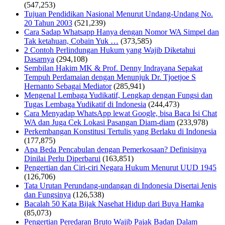
(547,253)
Tujuan Pendidikan Nasional Menurut Undang-Undang No.
20 Tahun 2003
(521,239)
Cara Sadap Whatsapp Hanya dengan Nomor WA Simpel dan
Tak ketahuan, Cobain Yuk …
(373,585)
2 Contoh Perlindungan Hukum yang Wajib Diketahui
Dasarnya
(294,108)
Sembilan Hakim MK & Prof. Denny Indrayana Sepakat
Tempuh Perdamaian dengan Menunjuk Dr. Tjoetjoe S
Hernanto Sebagai Mediator
(285,941)
Mengenal Lembaga Yudikatif, Lengkap dengan Fungsi dan
Tugas Lembaga Yudikatif di Indonesia
(244,473)
Cara Menyadap WhatsApp lewat Google, bisa Baca Isi Chat
WA dan Juga Cek Lokasi Pasangan Diam-diam
(233,978)
Perkembangan Konstitusi Tertulis yang Berlaku di Indonesia
(177,875)
Apa Beda Pencabulan dengan Pemerkosaan? Definisinya
Dinilai Perlu Diperbarui
(163,851)
Pengertian dan Ciri-ciri Negara Hukum Menurut UUD 1945
(126,706)
Tata Urutan Perundang-undangan di Indonesia Disertai Jenis
dan Fungsinya
(126,538)
Bacalah 50 Kata Bijak Nasehat Hidup dari Buya Hamka
(85,073)
Pengertian Peredaran Bruto Wajib Pajak Badan Dalam