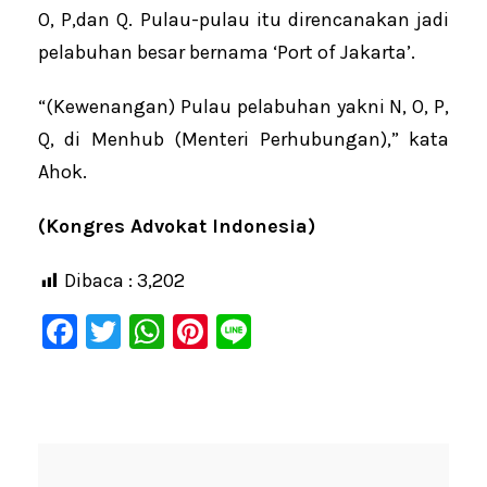
O, P,dan Q. Pulau-pulau itu direncanakan jadi
pelabuhan besar bernama ‘Port of Jakarta’.
“(Kewenangan) Pulau pelabuhan yakni N, O, P,
Q, di Menhub (Menteri Perhubungan),” kata
Ahok.
(Kongres Advokat Indonesia)
Dibaca :
3,202
F
T
W
Pi
Li
a
wi
h
nt
n
c
tt
at
er
e
e
er
s
e
b
A
st