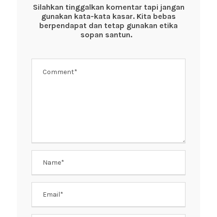
o
p
Silahkan tinggalkan komentar tapi jangan
gunakan kata-kata kasar. Kita bebas
o
p
berpendapat dan tetap gunakan etika
k
sopan santun.