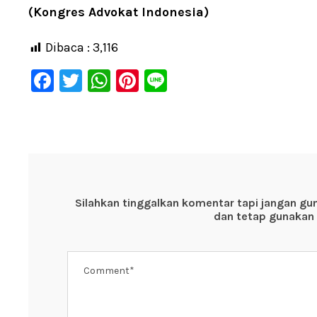
(Kongres Advokat Indonesia)
Dibaca :
3,116
F
T
W
Pi
Li
a
wi
h
nt
n
c
tt
at
er
e
e
er
s
e
b
A
st
o
p
Silahkan tinggalkan komentar tapi jangan gu
o
p
dan tetap gunakan 
k