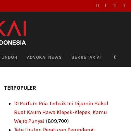
UNDUH
ADVOKAI NEWS
SEKRETARIAT
TERPOPULER
10 Parfum Pria Terbaik Ini Dijamin Bakal
Buat Kaum Hawa Klepek-Klepek, Kamu
Wajib Punya!
(809,700)
Tata Urutan Peraturan Perundang-