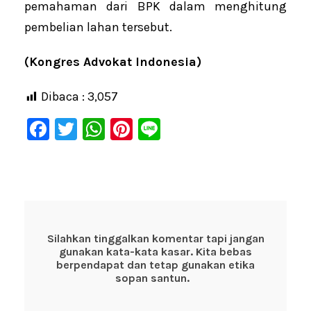
pemahaman dari BPK dalam menghitung
pembelian lahan tersebut.
(Kongres Advokat Indonesia)
Dibaca :
3,057
F
T
W
Pi
Li
a
wi
h
nt
n
c
tt
at
er
e
e
er
s
e
b
A
st
o
p
Silahkan tinggalkan komentar tapi jangan
gunakan kata-kata kasar. Kita bebas
o
p
berpendapat dan tetap gunakan etika
k
sopan santun.