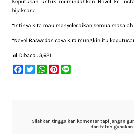
Keputusan untuk memindahkan Novel ke instan
bijaksana.
“Intinya kita mau menyelesaikan semua masalah i
“Novel Baswedan saya kira mungkin itu keputusan y
Dibaca :
3,621
F
T
W
Pi
Li
a
wi
h
nt
n
c
tt
at
er
e
e
er
s
e
b
A
st
o
p
Silahkan tinggalkan komentar tapi jangan gu
o
p
dan tetap gunakan 