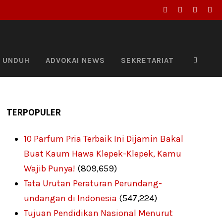
UNDUH
ADVOKAI NEWS
SEKRETARIAT
TERPOPULER
10 Parfum Pria Terbaik Ini Dijamin Bakal
Buat Kaum Hawa Klepek-Klepek, Kamu
Wajib Punya!
(809,659)
Tata Urutan Peraturan Perundang-
undangan di Indonesia
(547,224)
Tujuan Pendidikan Nasional Menurut