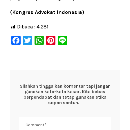
(Kongres Advokat Indonesia)
Dibaca :
4,281
F
T
W
Pi
Li
a
wi
h
nt
n
c
tt
at
er
e
e
er
s
e
b
A
st
o
p
Silahkan tinggalkan komentar tapi jangan
gunakan kata-kata kasar. Kita bebas
o
p
berpendapat dan tetap gunakan etika
k
sopan santun.