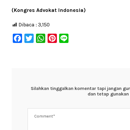
(Kongres Advokat Indonesia)
Dibaca :
3,150
F
T
W
Pi
Li
a
wi
h
nt
n
c
tt
at
er
e
e
er
s
e
b
A
st
o
p
Silahkan tinggalkan komentar tapi jangan gu
o
p
dan tetap gunakan 
k