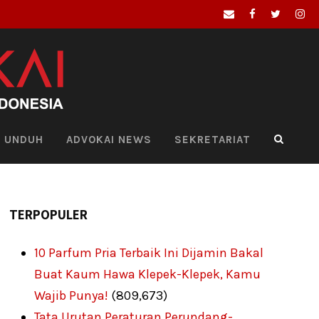
UNDUH
ADVOKAI NEWS
SEKRETARIAT
TERPOPULER
10 Parfum Pria Terbaik Ini Dijamin Bakal
Buat Kaum Hawa Klepek-Klepek, Kamu
Wajib Punya!
(809,673)
Tata Urutan Peraturan Perundang-