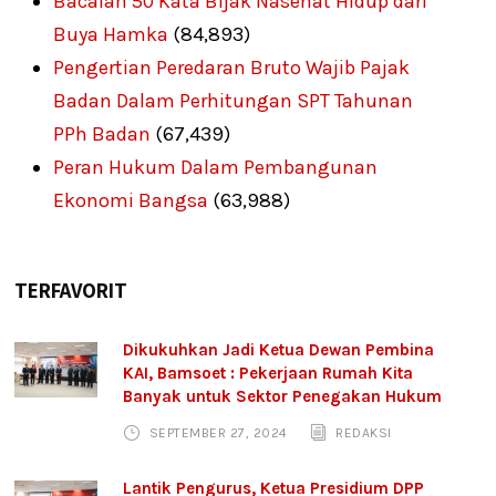
Bacalah 50 Kata Bijak Nasehat Hidup dari
Buya Hamka
(84,893)
Pengertian Peredaran Bruto Wajib Pajak
Badan Dalam Perhitungan SPT Tahunan
PPh Badan
(67,439)
Peran Hukum Dalam Pembangunan
Ekonomi Bangsa
(63,988)
TERFAVORIT
Dikukuhkan Jadi Ketua Dewan Pembina
KAI, Bamsoet : Pekerjaan Rumah Kita
Banyak untuk Sektor Penegakan Hukum
SEPTEMBER 27, 2024
REDAKSI
Lantik Pengurus, Ketua Presidium DPP