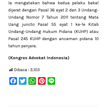
Ia mengatakan bahwa kedua pelaku bakal
dijerat dengan Pasal 36 ayat 2 dan 3 Undang-
Undang Nomor 7 Tahun 2011 tentang Mata
Uang juncto Pasal 55 ayat 1 ke-1e Kitab
Undang-Undang Hukum Pidana (KUHP) atau
Pasal 245 KUHP dengan ancaman pidana 10
tahun penjara.
(Kongres Advokat Indonesia)
Dibaca :
3,103
F
T
W
Pi
Li
a
wi
h
nt
n
c
tt
at
er
e
e
er
s
e