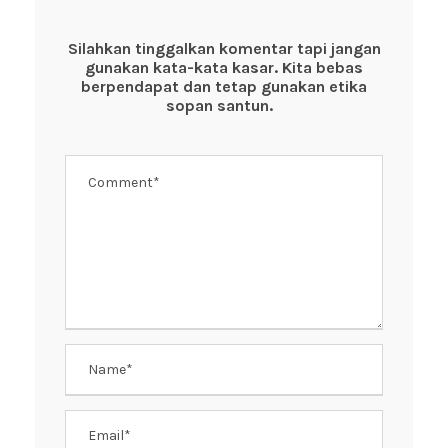
b
A
st
o
p
Silahkan tinggalkan komentar tapi jangan
gunakan kata-kata kasar. Kita bebas
o
p
berpendapat dan tetap gunakan etika
k
sopan santun.