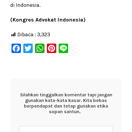
di Indonesia.
(Kongres Advokat Indonesia)
Dibaca :
3,323
F
T
W
Pi
Li
a
wi
h
nt
n
c
tt
at
er
e
e
er
s
e
b
A
st
o
p
Silahkan tinggalkan komentar tapi jangan
gunakan kata-kata kasar. Kita bebas
o
p
berpendapat dan tetap gunakan etika
k
sopan santun.