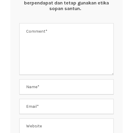
o
p
berpendapat dan tetap gunakan etika
k
sopan santun.