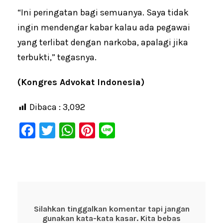
“Ini peringatan bagi semuanya. Saya tidak
ingin mendengar kabar kalau ada pegawai
yang terlibat dengan narkoba, apalagi jika
terbukti,” tegasnya.
(Kongres Advokat Indonesia)
Dibaca :
3,092
F
T
W
Pi
Li
a
wi
h
nt
n
c
tt
at
er
e
e
er
s
e
b
A
st
o
p
Silahkan tinggalkan komentar tapi jangan
gunakan kata-kata kasar. Kita bebas