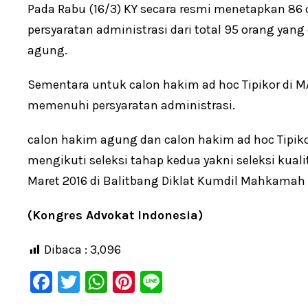
Pada Rabu (16/3) KY secara resmi menetapkan 8
persyaratan administrasi dari total 95 orang yan
agung.
Sementara untuk calon hakim ad hoc Tipikor di M
memenuhi persyaratan administrasi.
calon hakim agung dan calon hakim ad hoc Tipiko
mengikuti seleksi tahap kedua yakni seleksi kua
Maret 2016 di Balitbang Diklat Kumdil Mahkamah
(Kongres Advokat Indonesia)
Dibaca :
3,096
F
T
W
Pi
Li
a
wi
h
nt
n