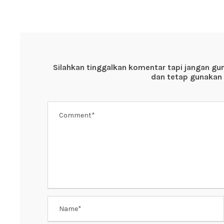
c
tt
at
er
e
e
er
s
e
b
A
st
o
p
Silahkan tinggalkan komentar tapi jangan gu
o
p
dan tetap gunakan 
k