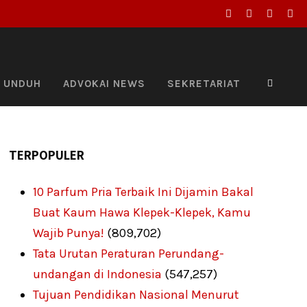
UNDUH
ADVOKAI NEWS
SEKRETARIAT
TERPOPULER
10 Parfum Pria Terbaik Ini Dijamin Bakal
Buat Kaum Hawa Klepek-Klepek, Kamu
Wajib Punya!
(809,702)
Tata Urutan Peraturan Perundang-
undangan di Indonesia
(547,257)
Tujuan Pendidikan Nasional Menurut