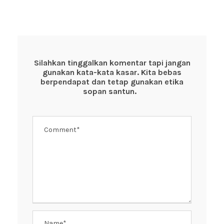
c
tt
at
er
e
e
er
s
e
b
A
st
o
p
Silahkan tinggalkan komentar tapi jangan
gunakan kata-kata kasar. Kita bebas
o
p
berpendapat dan tetap gunakan etika
k
sopan santun.