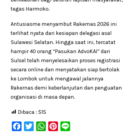
tegas Harmoko.
Antusiasme menyambut Rakernas 2026 ini
terlihat nyata dari kesiapan delegasi asal
Sulawesi Selatan. Hingga saat ini, tercatat
hampir 40 orang “Pasukan AdvoKAI” dari
Sulsel telah menyelesaikan proses registrasi
secara online dan menyatakan siap bertolak
ke Lombok untuk mengawal jalannya
Rakernas demi keberlanjutan dan penguatan
organisasi di masa depan.
Dibaca :
515
F
T
W
Pi
Li
a
wi
h
nt
n