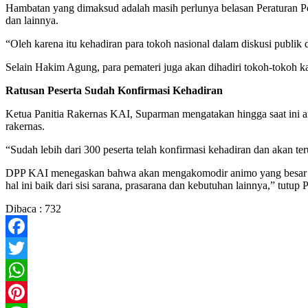
Hambatan yang dimaksud adalah masih perlunya belasan Peraturan Pem
dan lainnya.
“Oleh karena itu kehadiran para tokoh nasional dalam diskusi publi
Selain Hakim Agung, para pemateri juga akan dihadiri tokoh-tokoh kal
Ratusan Peserta Sudah Konfirmasi Kehadiran
Ketua Panitia Rakernas KAI, Suparman mengatakan hingga saat ini ant
rakernas.
“Sudah lebih dari 300 peserta telah konfirmasi kehadiran dan akan te
DPP KAI menegaskan bahwa akan mengakomodir animo yang besar dar
hal ini baik dari sisi sarana, prasarana dan kebutuhan lainnya,” tutup
Dibaca :
732
Facebook
Twitter
WhatsApp