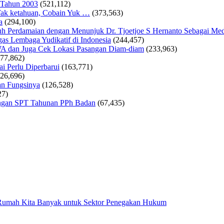
 Tahun 2003
(521,112)
ak ketahuan, Cobain Yuk …
(373,563)
a
(294,100)
 Perdamaian dengan Menunjuk Dr. Tjoetjoe S Hernanto Sebagai Med
as Lembaga Yudikatif di Indonesia
(244,457)
WA dan Juga Cek Lokasi Pasangan Diam-diam
(233,963)
177,862)
i Perlu Diperbarui
(163,771)
126,696)
an Fungsinya
(126,528)
27)
tungan SPT Tahunan PPh Badan
(67,435)
 Rumah Kita Banyak untuk Sektor Penegakan Hukum