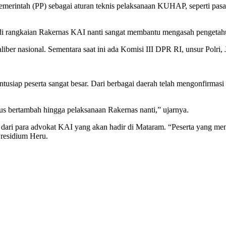
erintah (PP) sebagai aturan teknis pelaksanaan KUHAP, seperti pasal 
k di rangkaian Rakernas KAI nanti sangat membantu mengasah pengetah
iber nasional. Sementara saat ini ada Komisi III DPR RI, unsur Polri,
usiap peserta sangat besar. Dari berbagai daerah telah mengonfirmasi k
rus bertambah hingga pelaksanaan Rakernas nanti,” ujarnya.
i para advokat KAI yang akan hadir di Mataram. “Peserta yang mend
 Presidium Heru.