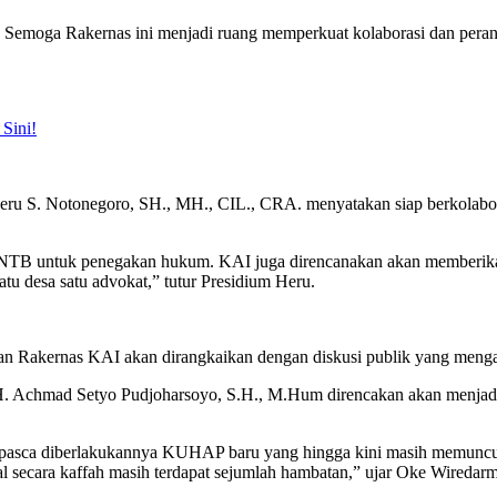
. Semoga Rakernas ini menjadi ruang memperkuat kolaborasi dan per
 Sini!
eru S. Notonegoro, SH., MH., CIL., CRA. menyatakan siap berkolab
 NTB untuk penegakan hukum. KAI juga direncanakan akan memberikan
u desa satu advokat,” tutur Presidium Heru.
n Rakernas KAI akan dirangkaikan dengan diskusi publik yang men
hmad Setyo Pudjoharsoyo, S.H., M.Hum direncakan akan menjadi pem
 pasca diberlakukannya KUHAP baru yang hingga kini masih memuncul
 secara kaffah masih terdapat sejumlah hambatan,” ujar Oke Wiredarm