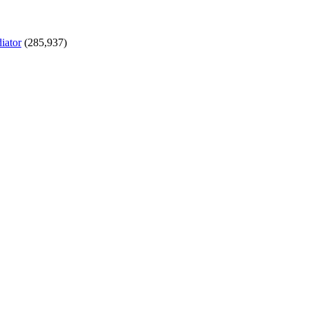
iator
(285,937)