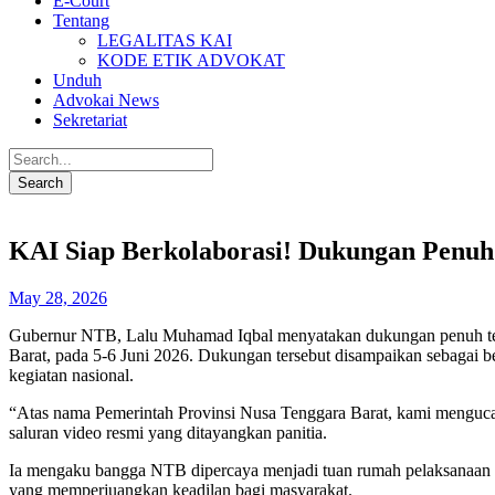
E-Court
Tentang
LEGALITAS KAI
KODE ETIK ADVOKAT
Unduh
Advokai News
Sekretariat
KAI Siap Berkolaborasi! Dukungan Penu
May 28, 2026
Gubernur NTB, Lalu Muhamad Iqbal menyatakan dukungan penuh terh
Barat, pada 5-6 Juni 2026. Dukungan tersebut disampaikan sebag
kegiatan nasional.
“Atas nama Pemerintah Provinsi Nusa Tenggara Barat, kami mengucap
saluran video resmi yang ditayangkan panitia.
Ia mengaku bangga NTB dipercaya menjadi tuan rumah pelaksanaan R
yang memperjuangkan keadilan bagi masyarakat.