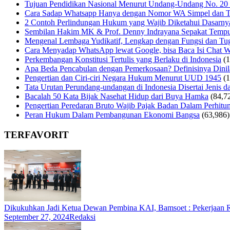
Tujuan Pendidikan Nasional Menurut Undang-Undang No. 20
Cara Sadap Whatsapp Hanya dengan Nomor WA Simpel dan T
2 Contoh Perlindungan Hukum yang Wajib Diketahui Dasarny
Sembilan Hakim MK & Prof. Denny Indrayana Sepakat Tempuh
Mengenal Lembaga Yudikatif, Lengkap dengan Fungsi dan Tug
Cara Menyadap WhatsApp lewat Google, bisa Baca Isi Chat 
Perkembangan Konstitusi Tertulis yang Berlaku di Indonesia
(
Apa Beda Pencabulan dengan Pemerkosaan? Definisinya Dinila
Pengertian dan Ciri-ciri Negara Hukum Menurut UUD 1945
(
Tata Urutan Perundang-undangan di Indonesia Disertai Jenis d
Bacalah 50 Kata Bijak Nasehat Hidup dari Buya Hamka
(84,7
Pengertian Peredaran Bruto Wajib Pajak Badan Dalam Perhi
Peran Hukum Dalam Pembangunan Ekonomi Bangsa
(63,986)
TERFAVORIT
Dikukuhkan Jadi Ketua Dewan Pembina KAI, Bamsoet : Pekerjaan
September 27, 2024
Redaksi