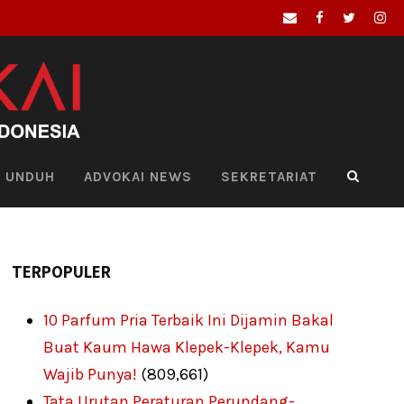
UNDUH
ADVOKAI NEWS
SEKRETARIAT
TERPOPULER
10 Parfum Pria Terbaik Ini Dijamin Bakal
Buat Kaum Hawa Klepek-Klepek, Kamu
Wajib Punya!
(809,661)
Tata Urutan Peraturan Perundang-