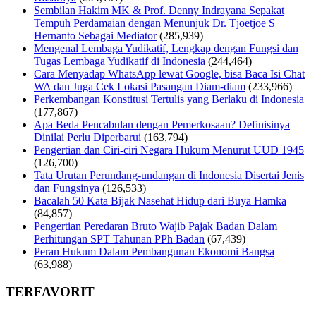
Sembilan Hakim MK & Prof. Denny Indrayana Sepakat
Tempuh Perdamaian dengan Menunjuk Dr. Tjoetjoe S
Hernanto Sebagai Mediator
(285,939)
Mengenal Lembaga Yudikatif, Lengkap dengan Fungsi dan
Tugas Lembaga Yudikatif di Indonesia
(244,464)
Cara Menyadap WhatsApp lewat Google, bisa Baca Isi Chat
WA dan Juga Cek Lokasi Pasangan Diam-diam
(233,966)
Perkembangan Konstitusi Tertulis yang Berlaku di Indonesia
(177,867)
Apa Beda Pencabulan dengan Pemerkosaan? Definisinya
Dinilai Perlu Diperbarui
(163,794)
Pengertian dan Ciri-ciri Negara Hukum Menurut UUD 1945
(126,700)
Tata Urutan Perundang-undangan di Indonesia Disertai Jenis
dan Fungsinya
(126,533)
Bacalah 50 Kata Bijak Nasehat Hidup dari Buya Hamka
(84,857)
Pengertian Peredaran Bruto Wajib Pajak Badan Dalam
Perhitungan SPT Tahunan PPh Badan
(67,439)
Peran Hukum Dalam Pembangunan Ekonomi Bangsa
(63,988)
TERFAVORIT