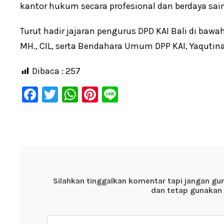
kantor hukum secara profesional dan berdaya sai
Turut hadir jajaran pengurus DPD KAI Bali di baw
MH., CIL, serta Bendahara Umum DPP KAI, Yaqutina
Dibaca :
257
F
T
W
Pi
Li
a
wi
h
nt
n
c
tt
at
er
e
e
er
s
e
b
A
st
o
p
Silahkan tinggalkan komentar tapi jangan gu
o
p
dan tetap gunakan 
k