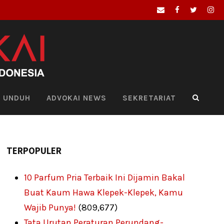
UNDUH
ADVOKAI NEWS
SEKRETARIAT
TERPOPULER
10 Parfum Pria Terbaik Ini Dijamin Bakal
Buat Kaum Hawa Klepek-Klepek, Kamu
Wajib Punya!
(809,677)
Tata Urutan Peraturan Perundang-