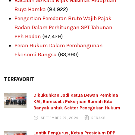
Bacalah 50 Kata Bijak Nasehat Hidup dari
Buya Hamka
(84,922)
Pengertian Peredaran Bruto Wajib Pajak
Badan Dalam Perhitungan SPT Tahunan
PPh Badan
(67,439)
Peran Hukum Dalam Pembangunan
Ekonomi Bangsa
(63,990)
TERFAVORIT
Dikukuhkan Jadi Ketua Dewan Pembina
KAI, Bamsoet : Pekerjaan Rumah Kita
Banyak untuk Sektor Penegakan Hukum
SEPTEMBER 27, 2024
REDAKSI
Lantik Pengurus, Ketua Presidium DPP