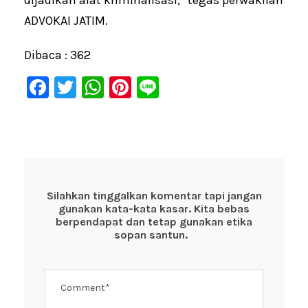
dijadikan alat kriminalisasi,” tegas perwakilan
ADVOKAI JATIM.
Dibaca :
362
F
T
W
Pi
Li
a
wi
h
nt
n
c
tt
at
er
e
e
er
s
e
b
A
st
o
p
Silahkan tinggalkan komentar tapi jangan
gunakan kata-kata kasar. Kita bebas
o
p
berpendapat dan tetap gunakan etika
k
sopan santun.