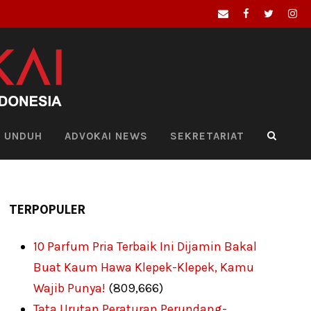
UNDUH
ADVOKAI NEWS
SEKRETARIAT
TERPOPULER
10 Parfum Pria Terbaik Ini Dijamin Bakal
Buat Kaum Hawa Klepek-Klepek, Kamu
Wajib Punya!
(809,666)
Tata Urutan Peraturan Perundang-