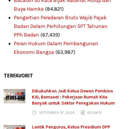
Bacalah 50 Kata Bijak Nasehat Hidup dari
Buya Hamka
(84,821)
Pengertian Peredaran Bruto Wajib Pajak
Badan Dalam Perhitungan SPT Tahunan
PPh Badan
(67,439)
Peran Hukum Dalam Pembangunan
Ekonomi Bangsa
(63,987)
TERFAVORIT
Dikukuhkan Jadi Ketua Dewan Pembina
KAI, Bamsoet : Pekerjaan Rumah Kita
Banyak untuk Sektor Penegakan Hukum
SEPTEMBER 27, 2024
REDAKSI
Lantik Pengurus, Ketua Presidium DPP