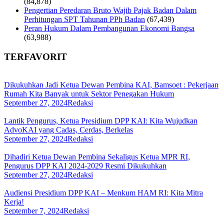
(84,878)
Pengertian Peredaran Bruto Wajib Pajak Badan Dalam
Perhitungan SPT Tahunan PPh Badan
(67,439)
Peran Hukum Dalam Pembangunan Ekonomi Bangsa
(63,988)
TERFAVORIT
Dikukuhkan Jadi Ketua Dewan Pembina KAI, Bamsoet : Pekerjaan
Rumah Kita Banyak untuk Sektor Penegakan Hukum
September 27, 2024
Redaksi
Lantik Pengurus, Ketua Presidium DPP KAI: Kita Wujudkan
AdvoKAI yang Cadas, Cerdas, Berkelas
September 27, 2024
Redaksi
Dihadiri Ketua Dewan Pembina Sekaligus Ketua MPR RI,
Pengurus DPP KAI 2024-2029 Resmi Dikukuhkan
September 27, 2024
Redaksi
Audiensi Presidium DPP KAI – Menkum HAM RI: Kita Mitra
Kerja!
September 7, 2024
Redaksi