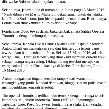
dibawa ke Solo melalaui perjalanan darat.
Selanjutnya, jenazah tiba di rumah duka Jumat pagi 18 Maret 2016.
“Nanti dibawa ke Masjid Muhajirin dekat rumah untuk dishalatkan,”
kata Endro Sudarsono, juru bicara panitia pemakaman. Rencananya,
Fonda akan dimakamkan di Polokarto Sukoharjo.
Fonda alias Dodo tewas dalam baku tembak antara Satgas Operasi
Tinombala dengan kelompok bersenjata.
Sebelumnya, Kepala Divisi Humas Mabes Polri Inspektur Jenderal
Anton Charliyan mengatakan satu dari tiga terduga teroris yang
tewas dalam baku tembak di Poso, Selasa, 15 Maret 2016, adalah
warga Cina. “Terduga teroris yang dimaksud memiliki ciri-ciri fisik
sebagai warga negara asing. Diduga, orang tersebut merupakan
warga suku Uighur, Cina,” katanya di Mabes Polri Jakarta, Rabu,
16 Maret 2016.
Anton mengatakan dugaan tersebut tampak dari warna kulit
tersangka yang putih. Kendati demikian, hingga saat ini polisi masih
mengidentifikasi jenazah tersebut.
Tim operasi Tinombala terlibat baku tembak dengan terduga teroris
kelompok Mujahidin Indonesia Timur (MIT) di Pegunungan
Tabalosa, Lore, Poso, Sulawesi Tengah, Selasa lalu. Dari kejadian
tersebut, tiga terduga teroris ditemukan tewas.