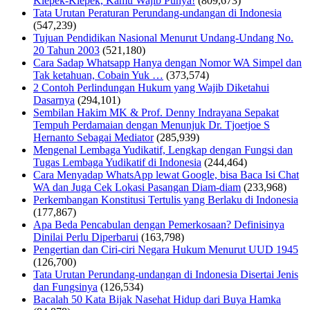
Klepek-Klepek, Kamu Wajib Punya!
(809,673)
Tata Urutan Peraturan Perundang-undangan di Indonesia
(547,239)
Tujuan Pendidikan Nasional Menurut Undang-Undang No.
20 Tahun 2003
(521,180)
Cara Sadap Whatsapp Hanya dengan Nomor WA Simpel dan
Tak ketahuan, Cobain Yuk …
(373,574)
2 Contoh Perlindungan Hukum yang Wajib Diketahui
Dasarnya
(294,101)
Sembilan Hakim MK & Prof. Denny Indrayana Sepakat
Tempuh Perdamaian dengan Menunjuk Dr. Tjoetjoe S
Hernanto Sebagai Mediator
(285,939)
Mengenal Lembaga Yudikatif, Lengkap dengan Fungsi dan
Tugas Lembaga Yudikatif di Indonesia
(244,464)
Cara Menyadap WhatsApp lewat Google, bisa Baca Isi Chat
WA dan Juga Cek Lokasi Pasangan Diam-diam
(233,968)
Perkembangan Konstitusi Tertulis yang Berlaku di Indonesia
(177,867)
Apa Beda Pencabulan dengan Pemerkosaan? Definisinya
Dinilai Perlu Diperbarui
(163,798)
Pengertian dan Ciri-ciri Negara Hukum Menurut UUD 1945
(126,700)
Tata Urutan Perundang-undangan di Indonesia Disertai Jenis
dan Fungsinya
(126,534)
Bacalah 50 Kata Bijak Nasehat Hidup dari Buya Hamka