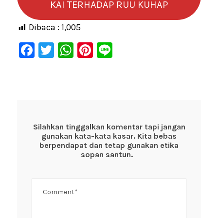
KAI TERHADAP RUU KUHAP
Dibaca :
1,005
F
T
W
Pi
Li
a
wi
h
nt
n
c
tt
at
er
e
e
er
s
e
b
A
st
o
p
Silahkan tinggalkan komentar tapi jangan
gunakan kata-kata kasar. Kita bebas
o
p
berpendapat dan tetap gunakan etika
k
sopan santun.