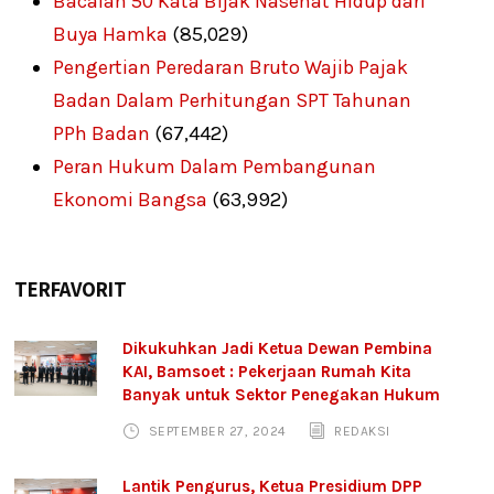
Bacalah 50 Kata Bijak Nasehat Hidup dari
Buya Hamka
(85,029)
Pengertian Peredaran Bruto Wajib Pajak
Badan Dalam Perhitungan SPT Tahunan
PPh Badan
(67,442)
Peran Hukum Dalam Pembangunan
Ekonomi Bangsa
(63,992)
TERFAVORIT
Dikukuhkan Jadi Ketua Dewan Pembina
KAI, Bamsoet : Pekerjaan Rumah Kita
Banyak untuk Sektor Penegakan Hukum
SEPTEMBER 27, 2024
REDAKSI
Lantik Pengurus, Ketua Presidium DPP