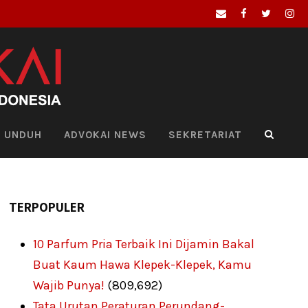
UNDUH
ADVOKAI NEWS
SEKRETARIAT
TERPOPULER
10 Parfum Pria Terbaik Ini Dijamin Bakal
Buat Kaum Hawa Klepek-Klepek, Kamu
Wajib Punya!
(809,692)
Tata Urutan Peraturan Perundang-