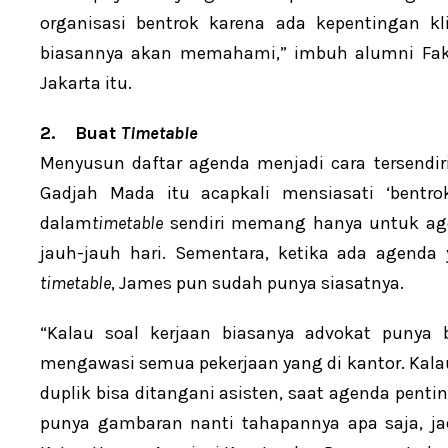
organisasi bentrok karena ada kepentingan kl
biasannya akan memahami,” imbuh alumni Faku
Jakarta itu.
2.
Buat
Timetable
Menyusun daftar agenda menjadi cara tersendir
Gadjah Mada itu acapkali mensiasati ‘bent
dalam
timetable
sendiri memang hanya untuk agen
jauh-jauh hari. Sementara, ketika ada agenda y
timetable
, James pun sudah punya siasatnya.
“Kalau soal kerjaan biasanya advokat punya b
mengawasi semua pekerjaan yang di kantor. Kalau
duplik bisa ditangani asisten, saat agenda penti
punya gambaran nanti tahapannya apa saja, jad