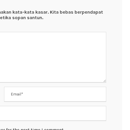
nakan kata-kata kasar. Kita bebas berpendapat
etika sopan santun.
er for the next time I comment.