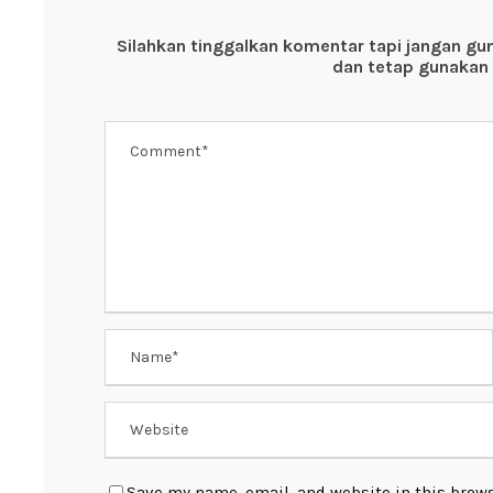
o
p
Silahkan tinggalkan komentar tapi jangan gu
o
p
dan tetap gunakan 
k
Save my name, email, and website in this brows