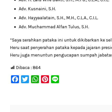
Adv. Kusnaini, S.H.
Adv. Hayyaalatain, S.H., M.H., C.L.A., C.I.L.
Adv. Muchammad Alfan Tulus, S.H.
“Saya serahkan pataka ini untuk dikibarkan ke sel
Heru saat penyerahan pataka kepada jajaran presi
Heru juga menuntun pengucapan sumpah jabatan p
Dibaca :
864
F
T
W
Pi
Li
a
wi
h
nt
n
c
tt
at
er
e
e
er
s
e
b
A
st