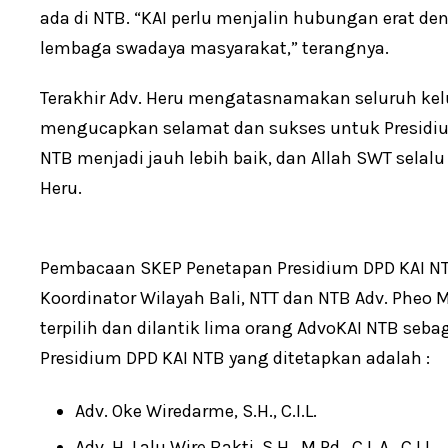
ada di NTB. “KAI perlu menjalin hubungan erat d
lembaga swadaya masyarakat,” terangnya.
Terakhir Adv. Heru mengatasnamakan seluruh kel
mengucapkan selamat dan sukses untuk Presidium
NTB menjadi jauh lebih baik, dan Allah SWT sela
Heru.
Pembacaan SKEP Penetapan Presidium DPD KAI NT
Koordinator Wilayah Bali, NTT dan NTB Adv. Pheo 
terpilih dan dilantik lima orang AdvoKAI NTB seb
Presidium DPD KAI NTB yang ditetapkan adalah :
Adv. Oke Wiredarme, S.H., C.I.L.
Adv. H. Lalu Wire Bakti, S.H., M.Pd., C.L.A., C.I.L.