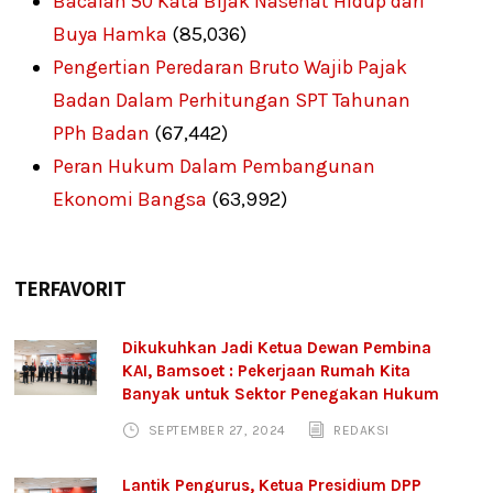
Bacalah 50 Kata Bijak Nasehat Hidup dari
Buya Hamka
(85,036)
Pengertian Peredaran Bruto Wajib Pajak
Badan Dalam Perhitungan SPT Tahunan
PPh Badan
(67,442)
Peran Hukum Dalam Pembangunan
Ekonomi Bangsa
(63,992)
TERFAVORIT
Dikukuhkan Jadi Ketua Dewan Pembina
KAI, Bamsoet : Pekerjaan Rumah Kita
Banyak untuk Sektor Penegakan Hukum
SEPTEMBER 27, 2024
REDAKSI
Lantik Pengurus, Ketua Presidium DPP