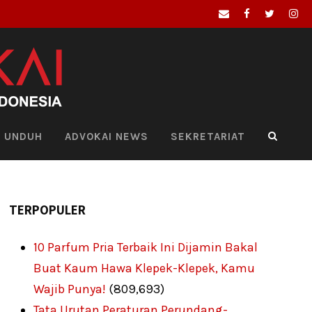
UNDUH
ADVOKAI NEWS
SEKRETARIAT
TERPOPULER
10 Parfum Pria Terbaik Ini Dijamin Bakal
Buat Kaum Hawa Klepek-Klepek, Kamu
Wajib Punya!
(809,693)
Tata Urutan Peraturan Perundang-