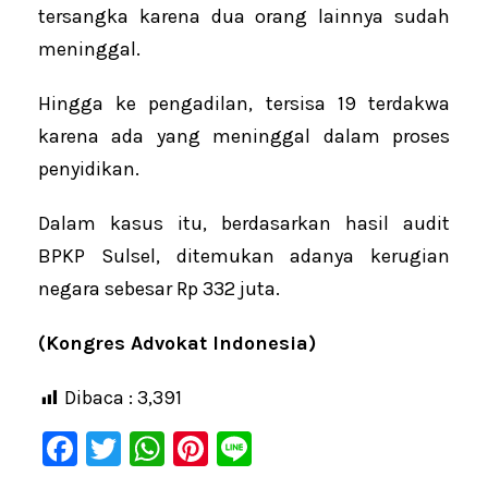
tersangka karena dua orang lainnya sudah
meninggal.
Hingga ke pengadilan, tersisa 19 terdakwa
karena ada yang meninggal dalam proses
penyidikan.
Dalam kasus itu, berdasarkan hasil audit
BPKP Sulsel, ditemukan adanya kerugian
negara sebesar Rp 332 juta.
(Kongres Advokat Indonesia)
Dibaca :
3,391
F
T
W
Pi
Li
a
wi
h
nt
n