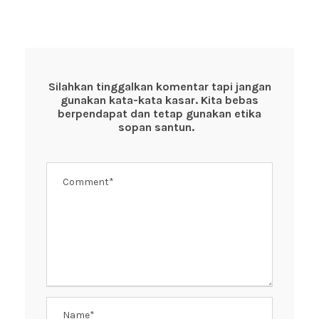
c
tt
at
er
e
e
er
s
e
b
A
st
o
p
Silahkan tinggalkan komentar tapi jangan
gunakan kata-kata kasar. Kita bebas
o
p
berpendapat dan tetap gunakan etika
k
sopan santun.