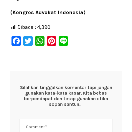
(Kongres Advokat Indonesia)
Dibaca :
4,390
F
T
W
Pi
Li
a
wi
h
nt
n
c
tt
at
er
e
e
er
s
e
b
A
st
o
p
Silahkan tinggalkan komentar tapi jangan
gunakan kata-kata kasar. Kita bebas
o
p
berpendapat dan tetap gunakan etika
k
sopan santun.