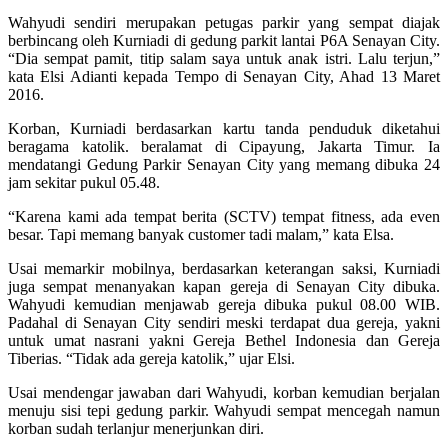
Wahyudi sendiri merupakan petugas parkir yang sempat diajak
berbincang oleh Kurniadi di gedung parkit lantai P6A Senayan City.
“Dia sempat pamit, titip salam saya untuk anak istri. Lalu terjun,”
kata Elsi Adianti kepada Tempo di Senayan City, Ahad 13 Maret
2016.
Korban, Kurniadi berdasarkan kartu tanda penduduk diketahui
beragama katolik. beralamat di Cipayung, Jakarta Timur. Ia
mendatangi Gedung Parkir Senayan City yang memang dibuka 24
jam sekitar pukul 05.48.
“Karena kami ada tempat berita (SCTV) tempat fitness, ada even
besar. Tapi memang banyak customer tadi malam,” kata Elsa.
Usai memarkir mobilnya, berdasarkan keterangan saksi, Kurniadi
juga sempat menanyakan kapan gereja di Senayan City dibuka.
Wahyudi kemudian menjawab gereja dibuka pukul 08.00 WIB.
Padahal di Senayan City sendiri meski terdapat dua gereja, yakni
untuk umat nasrani yakni Gereja Bethel Indonesia dan Gereja
Tiberias. “Tidak ada gereja katolik,” ujar Elsi.
Usai mendengar jawaban dari Wahyudi, korban kemudian berjalan
menuju sisi tepi gedung parkir. Wahyudi sempat mencegah namun
korban sudah terlanjur menerjunkan diri.