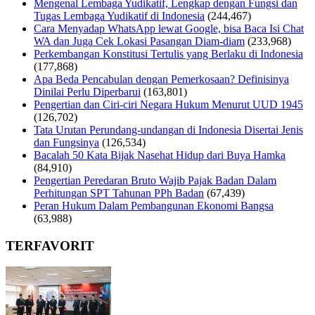
Mengenal Lembaga Yudikatif, Lengkap dengan Fungsi dan
Tugas Lembaga Yudikatif di Indonesia
(244,467)
Cara Menyadap WhatsApp lewat Google, bisa Baca Isi Chat
WA dan Juga Cek Lokasi Pasangan Diam-diam
(233,968)
Perkembangan Konstitusi Tertulis yang Berlaku di Indonesia
(177,868)
Apa Beda Pencabulan dengan Pemerkosaan? Definisinya
Dinilai Perlu Diperbarui
(163,801)
Pengertian dan Ciri-ciri Negara Hukum Menurut UUD 1945
(126,702)
Tata Urutan Perundang-undangan di Indonesia Disertai Jenis
dan Fungsinya
(126,534)
Bacalah 50 Kata Bijak Nasehat Hidup dari Buya Hamka
(84,910)
Pengertian Peredaran Bruto Wajib Pajak Badan Dalam
Perhitungan SPT Tahunan PPh Badan
(67,439)
Peran Hukum Dalam Pembangunan Ekonomi Bangsa
(63,988)
TERFAVORIT