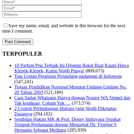
Save my name, email, and website in this browser for the next
time I comment.
TERPOPULER
10 Parfum Pria Terbaik Ini Dijamin Bakal Buat Kaum Hawa
Klepek-Klepek, Kamu Wajib Punya!
(809,673)
Tata Urutan Peraturan Perundang-undangan di Indonesia
(547,241)
Tujuan Pendidikan Nasional Menurut Undang-Undang No.
20 Tahun 2003
(521,189)
Cara Sadap Whatsapp Hanya dengan Nomor WA Simpel dan
Tak ketahuan, Cobain Yuk …
(373,574)
2 Contoh Perlindungan Hukum yang Wajib Diketahui
Dasarnya
(294,102)
Sembilan Hakim MK & Prof. Denny Indrayana Sepakat
Tempuh Perdamaian dengan Menunjuk Dr. Tjoetjoe S
Hernanto Sebagai Mediator
(285,939)