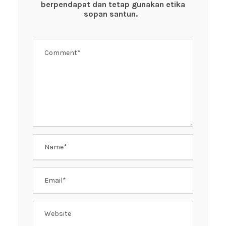
o
p
berpendapat dan tetap gunakan etika
k
sopan santun.