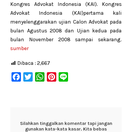
Kongres Advokat Indonesia (KAI). Kongres
Advokat Indonesia (KAI)pertama kali
menyelenggarakan ujian Calon Advokat pada
bulan Agustus 2008 dan Ujian kedua pada
bulan November 2008 sampai sekarang.
sumber
Dibaca :
2,667
F
T
W
Pi
Li
a
wi
h
nt
n
c
tt
at
er
e
e
er
s
e
b
A
st
o
p
Silahkan tinggalkan komentar tapi jangan
gunakan kata-kata kasar. Kita bebas