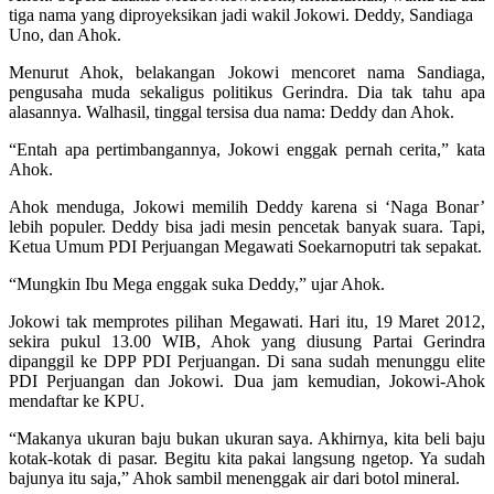
tiga nama yang diproyeksikan jadi wakil Jokowi. Deddy, Sandiaga
Uno, dan Ahok.
Menurut Ahok, belakangan Jokowi mencoret nama Sandiaga,
pengusaha muda sekaligus politikus Gerindra. Dia tak tahu apa
alasannya. Walhasil, tinggal tersisa dua nama: Deddy dan Ahok.
“Entah apa pertimbangannya, Jokowi enggak pernah cerita,” kata
Ahok.
Ahok menduga, Jokowi memilih Deddy karena si ‘Naga Bonar’
lebih populer. Deddy bisa jadi mesin pencetak banyak suara. Tapi,
Ketua Umum PDI Perjuangan Megawati Soekarnoputri tak sepakat.
“Mungkin Ibu Mega enggak suka Deddy,” ujar Ahok.
Jokowi tak memprotes pilihan Megawati. Hari itu, 19 Maret 2012,
sekira pukul 13.00 WIB, Ahok yang diusung Partai Gerindra
dipanggil ke DPP PDI Perjuangan. Di sana sudah menunggu elite
PDI Perjuangan dan Jokowi. Dua jam kemudian, Jokowi-Ahok
mendaftar ke KPU.
“Makanya ukuran baju bukan ukuran saya. Akhirnya, kita beli baju
kotak-kotak di pasar. Begitu kita pakai langsung ngetop. Ya sudah
bajunya itu saja,” Ahok sambil menenggak air dari botol mineral.