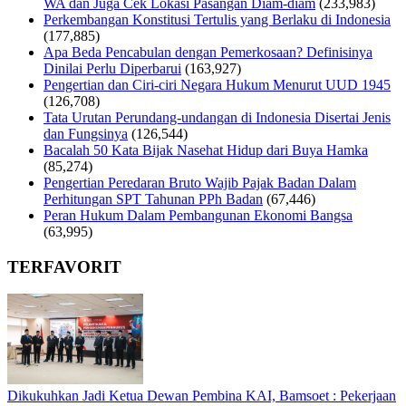
WA dan Juga Cek Lokasi Pasangan Diam-diam
(233,983)
Perkembangan Konstitusi Tertulis yang Berlaku di Indonesia
(177,885)
Apa Beda Pencabulan dengan Pemerkosaan? Definisinya
Dinilai Perlu Diperbarui
(163,927)
Pengertian dan Ciri-ciri Negara Hukum Menurut UUD 1945
(126,708)
Tata Urutan Perundang-undangan di Indonesia Disertai Jenis
dan Fungsinya
(126,544)
Bacalah 50 Kata Bijak Nasehat Hidup dari Buya Hamka
(85,274)
Pengertian Peredaran Bruto Wajib Pajak Badan Dalam
Perhitungan SPT Tahunan PPh Badan
(67,446)
Peran Hukum Dalam Pembangunan Ekonomi Bangsa
(63,995)
TERFAVORIT
Dikukuhkan Jadi Ketua Dewan Pembina KAI, Bamsoet : Pekerjaan