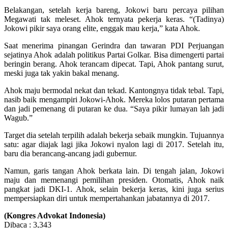
Belakangan, setelah kerja bareng, Jokowi baru percaya pilihan
Megawati tak meleset. Ahok ternyata pekerja keras. “(Tadinya)
Jokowi pikir saya orang elite, enggak mau kerja,” kata Ahok.
Saat menerima pinangan Gerindra dan tawaran PDI Perjuangan
sejatinya Ahok adalah politikus Partai Golkar. Bisa dimengerti partai
beringin berang. Ahok terancam dipecat. Tapi, Ahok pantang surut,
meski juga tak yakin bakal menang.
Ahok maju bermodal nekat dan tekad. Kantongnya tidak tebal. Tapi,
nasib baik mengampiri Jokowi-Ahok. Mereka lolos putaran pertama
dan jadi pemenang di putaran ke dua. “Saya pikir lumayan lah jadi
Wagub.”
Target dia setelah terpilih adalah bekerja sebaik mungkin. Tujuannya
satu: agar diajak lagi jika Jokowi nyalon lagi di 2017. Setelah itu,
baru dia berancang-ancang jadi gubernur.
Namun, garis tangan Ahok berkata lain. Di tengah jalan, Jokowi
maju dan memenangi pemilihan presiden. Otomatis, Ahok naik
pangkat jadi DKI-1. Ahok, selain bekerja keras, kini juga serius
mempersiapkan diri untuk mempertahankan jabatannya di 2017.
(Kongres Advokat Indonesia)
Dibaca :
3,343