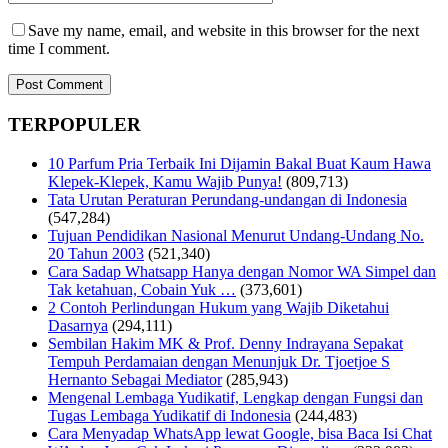
Save my name, email, and website in this browser for the next
time I comment.
TERPOPULER
10 Parfum Pria Terbaik Ini Dijamin Bakal Buat Kaum Hawa
Klepek-Klepek, Kamu Wajib Punya!
(809,713)
Tata Urutan Peraturan Perundang-undangan di Indonesia
(547,284)
Tujuan Pendidikan Nasional Menurut Undang-Undang No.
20 Tahun 2003
(521,340)
Cara Sadap Whatsapp Hanya dengan Nomor WA Simpel dan
Tak ketahuan, Cobain Yuk …
(373,601)
2 Contoh Perlindungan Hukum yang Wajib Diketahui
Dasarnya
(294,111)
Sembilan Hakim MK & Prof. Denny Indrayana Sepakat
Tempuh Perdamaian dengan Menunjuk Dr. Tjoetjoe S
Hernanto Sebagai Mediator
(285,943)
Mengenal Lembaga Yudikatif, Lengkap dengan Fungsi dan
Tugas Lembaga Yudikatif di Indonesia
(244,483)
Cara Menyadap WhatsApp lewat Google, bisa Baca Isi Chat