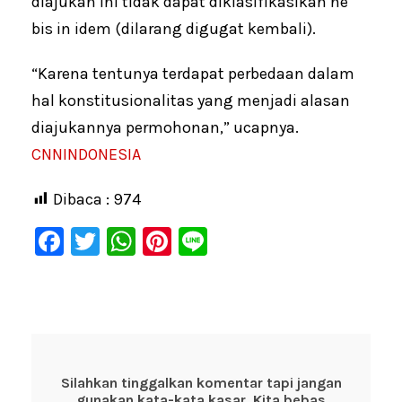
diajukan ini tidak dapat diklasifikasikan ne
bis in idem (dilarang digugat kembali).
“Karena tentunya terdapat perbedaan dalam
hal konstitusionalitas yang menjadi alasan
diajukannya permohonan,” ucapnya.
CNNINDONESIA
Dibaca :
974
F
T
W
Pi
Li
a
wi
h
nt
n
c
tt
at
er
e
e
er
s
e
b
A
st
o
p
Silahkan tinggalkan komentar tapi jangan
gunakan kata-kata kasar. Kita bebas