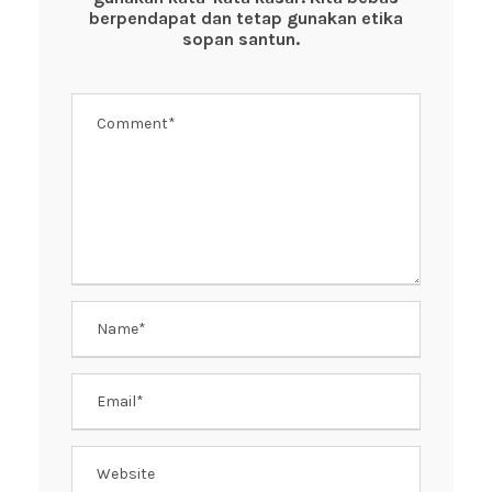
o
p
berpendapat dan tetap gunakan etika
k
sopan santun.