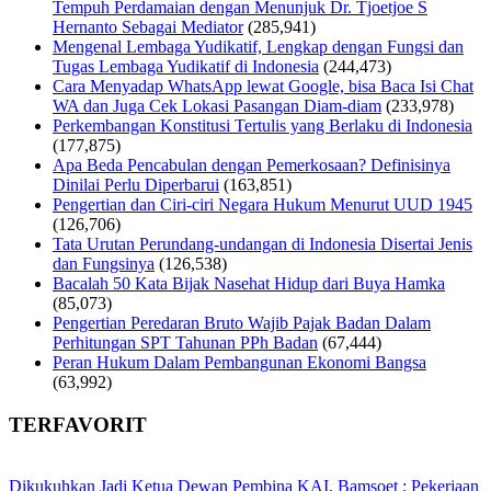
Tempuh Perdamaian dengan Menunjuk Dr. Tjoetjoe S
Hernanto Sebagai Mediator
(285,941)
Mengenal Lembaga Yudikatif, Lengkap dengan Fungsi dan
Tugas Lembaga Yudikatif di Indonesia
(244,473)
Cara Menyadap WhatsApp lewat Google, bisa Baca Isi Chat
WA dan Juga Cek Lokasi Pasangan Diam-diam
(233,978)
Perkembangan Konstitusi Tertulis yang Berlaku di Indonesia
(177,875)
Apa Beda Pencabulan dengan Pemerkosaan? Definisinya
Dinilai Perlu Diperbarui
(163,851)
Pengertian dan Ciri-ciri Negara Hukum Menurut UUD 1945
(126,706)
Tata Urutan Perundang-undangan di Indonesia Disertai Jenis
dan Fungsinya
(126,538)
Bacalah 50 Kata Bijak Nasehat Hidup dari Buya Hamka
(85,073)
Pengertian Peredaran Bruto Wajib Pajak Badan Dalam
Perhitungan SPT Tahunan PPh Badan
(67,444)
Peran Hukum Dalam Pembangunan Ekonomi Bangsa
(63,992)
TERFAVORIT
Dikukuhkan Jadi Ketua Dewan Pembina KAI, Bamsoet : Pekerjaan