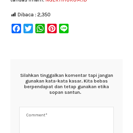
Dibaca :
2,350
F
T
W
Pi
Li
a
wi
h
nt
n
c
tt
at
er
e
e
er
s
e
b
A
st
o
p
Silahkan tinggalkan komentar tapi jangan
gunakan kata-kata kasar. Kita bebas
o
p
berpendapat dan tetap gunakan etika
k
sopan santun.