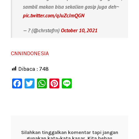
sambil makan bisa sekalian gosip juga deh~
pic.twitter.com/qJuZcJmQGN
— ? (@chrstafrn)
October 10, 2021
CNNINDONESIA
Dibaca :
748
F
T
W
Pi
Li
a
wi
h
nt
n
c
tt
at
er
e
e
er
s
e
b
A
st
o
p
Silahkan tinggalkan komentar tapi jangan
gunakan kata-kata kasar. Kita bebas