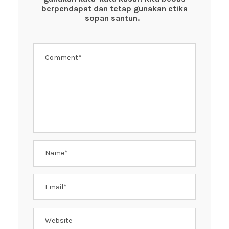
o
p
berpendapat dan tetap gunakan etika
k
sopan santun.