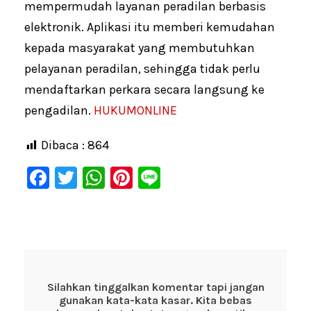
mempermudah layanan peradilan berbasis
elektronik. Aplikasi itu memberi kemudahan
kepada masyarakat yang membutuhkan
pelayanan peradilan, sehingga tidak perlu
mendaftarkan perkara secara langsung ke
pengadilan.
HUKUMONLINE
Dibaca :
864
F
T
W
Pi
Li
a
wi
h
nt
n
c
tt
at
er
e
e
er
s
e
b
A
st
o
p
Silahkan tinggalkan komentar tapi jangan
gunakan kata-kata kasar. Kita bebas
o
p