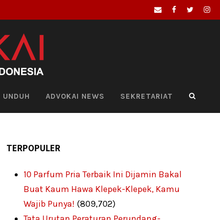
UNDUH
ADVOKAI NEWS
SEKRETARIAT
TERPOPULER
10 Parfum Pria Terbaik Ini Dijamin Bakal
Buat Kaum Hawa Klepek-Klepek, Kamu
Wajib Punya!
(809,702)
Tata Urutan Peraturan Perundang-