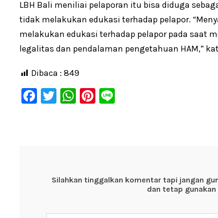
LBH Bali meniliai pelaporan itu bisa diduga seba
tidak melakukan edukasi terhadap pelapor. “Meny
melakukan edukasi terhadap pelapor pada saat m
legalitas dan pendalaman pengetahuan HAM,” kat
Dibaca :
849
F
T
W
Pi
Li
a
wi
h
nt
n
c
tt
at
er
e
e
er
s
e
b
A
st
o
p
Silahkan tinggalkan komentar tapi jangan gu
o
p
dan tetap gunakan 
k