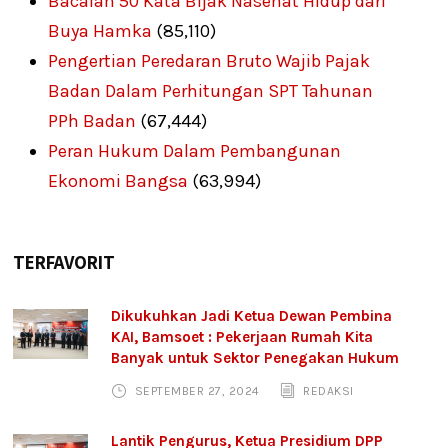
Bacalah 50 Kata Bijak Nasehat Hidup dari
Buya Hamka
(85,110)
Pengertian Peredaran Bruto Wajib Pajak
Badan Dalam Perhitungan SPT Tahunan
PPh Badan
(67,444)
Peran Hukum Dalam Pembangunan
Ekonomi Bangsa
(63,994)
TERFAVORIT
Dikukuhkan Jadi Ketua Dewan Pembina
KAI, Bamsoet : Pekerjaan Rumah Kita
Banyak untuk Sektor Penegakan Hukum
SEPTEMBER 27, 2024
REDAKSI
Lantik Pengurus, Ketua Presidium DPP