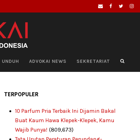
UNDUH
ADVOKAI NEWS
SEKRETARIAT
TERPOPULER
10 Parfum Pria Terbaik Ini Dijamin Bakal
Buat Kaum Hawa Klepek-Klepek, Kamu
Wajib Punya!
(809,673)
Tata Urutan Peraturan Perundang-