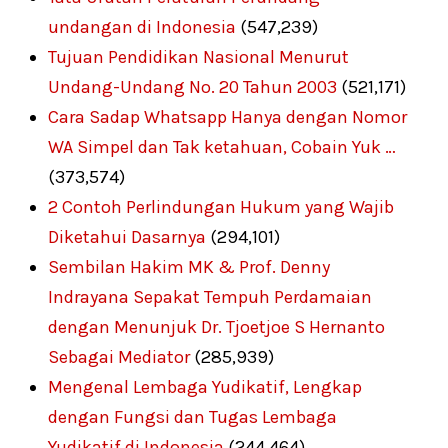
undangan di Indonesia
(547,239)
Tujuan Pendidikan Nasional Menurut
Undang-Undang No. 20 Tahun 2003
(521,171)
Cara Sadap Whatsapp Hanya dengan Nomor
WA Simpel dan Tak ketahuan, Cobain Yuk …
(373,574)
2 Contoh Perlindungan Hukum yang Wajib
Diketahui Dasarnya
(294,101)
Sembilan Hakim MK & Prof. Denny
Indrayana Sepakat Tempuh Perdamaian
dengan Menunjuk Dr. Tjoetjoe S Hernanto
Sebagai Mediator
(285,939)
Mengenal Lembaga Yudikatif, Lengkap
dengan Fungsi dan Tugas Lembaga
Yudikatif di Indonesia
(244,464)