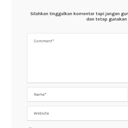
b
A
st
o
p
Silahkan tinggalkan komentar tapi jangan gu
o
p
dan tetap gunakan 
k