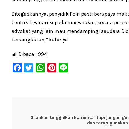
Ditegaskannya, penyidik Polri pasti berupaya ma
bentuk layanan kepada masyarakat, secara propo
advokat yang lain mau mendampingi saudara Didi 
bersangkutan,” katanya.
Dibaca :
994
F
T
W
Pi
Li
a
wi
h
nt
n
c
tt
at
er
e
e
er
s
e
b
A
st
o
p
Silahkan tinggalkan komentar tapi jangan gu
o
p
dan tetap gunakan 