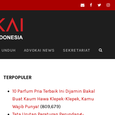
UNDUH
ADVOKAI NEWS
SEKRETARIAT
TERPOPULER
10 Parfum Pria Terbaik Ini Dijamin Bakal
Buat Kaum Hawa Klepek-Klepek, Kamu
Wajib Punya!
(809,679)
Tata Urutan Peraturan Perundang-