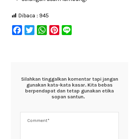
Dibaca :
945
F
T
W
Pi
Li
a
wi
h
nt
n
c
tt
at
er
e
e
er
s
e
b
A
st
o
p
Silahkan tinggalkan komentar tapi jangan
gunakan kata-kata kasar. Kita bebas
o
p
berpendapat dan tetap gunakan etika
k
sopan santun.