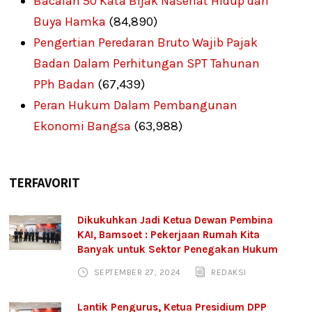
Bacalah 50 Kata Bijak Nasehat Hidup dari
Buya Hamka
(84,890)
Pengertian Peredaran Bruto Wajib Pajak
Badan Dalam Perhitungan SPT Tahunan
PPh Badan
(67,439)
Peran Hukum Dalam Pembangunan
Ekonomi Bangsa
(63,988)
TERFAVORIT
Dikukuhkan Jadi Ketua Dewan Pembina
KAI, Bamsoet : Pekerjaan Rumah Kita
Banyak untuk Sektor Penegakan Hukum
SEPTEMBER 27, 2024
REDAKSI
Lantik Pengurus, Ketua Presidium DPP