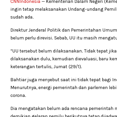
CNNIndonesia
— Kementerian Dalam Negeri (Kemen
ingin tetap melaksanakan Undang-undang Pemi
sudah ada.
Direktur Jenderal Politik dan Pemerintahan Um
belum perlu direvisi. Sebab, UU itu masih mengat
“UU tersebut belum dilaksanakan. Tidak tepat jika
dilaksanakan dulu, kemudian dievaluasi, baru kemu
keterangan tertulis, Jumat (29/1).
Bahtiar juga menyebut saat ini tidak tepat bagi I
Menurutnya, energi pemerintah dan parlemen leb
corona.
Dia mengatakan belum ada rencana pemerintah m
demikian gelaran pemilu berikutnya tetap dijadw