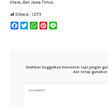
Utara, dan Jawa Timur.
Dibaca :
1,073
F
T
W
Pi
Li
a
wi
h
nt
n
c
tt
at
er
e
e
er
s
e
b
A
st
o
p
Silahkan tinggalkan komentar tapi jangan gu
o
p
dan tetap gunakan 
k