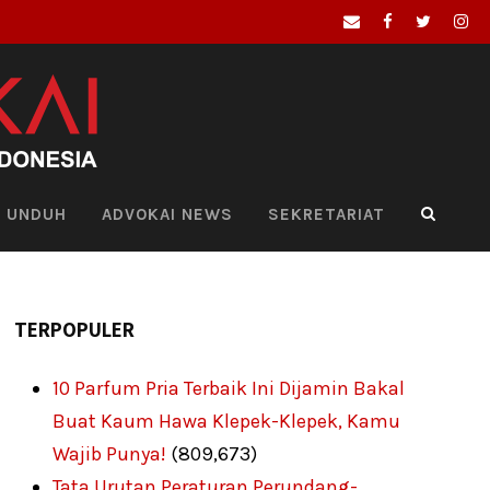
UNDUH
ADVOKAI NEWS
SEKRETARIAT
TERPOPULER
10 Parfum Pria Terbaik Ini Dijamin Bakal
Buat Kaum Hawa Klepek-Klepek, Kamu
Wajib Punya!
(809,673)
Tata Urutan Peraturan Perundang-