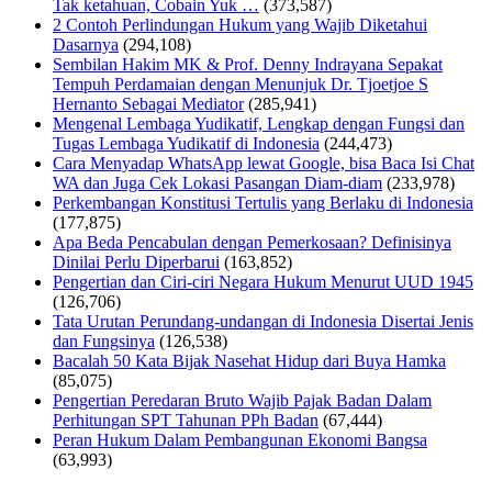
Tak ketahuan, Cobain Yuk …
(373,587)
2 Contoh Perlindungan Hukum yang Wajib Diketahui
Dasarnya
(294,108)
Sembilan Hakim MK & Prof. Denny Indrayana Sepakat
Tempuh Perdamaian dengan Menunjuk Dr. Tjoetjoe S
Hernanto Sebagai Mediator
(285,941)
Mengenal Lembaga Yudikatif, Lengkap dengan Fungsi dan
Tugas Lembaga Yudikatif di Indonesia
(244,473)
Cara Menyadap WhatsApp lewat Google, bisa Baca Isi Chat
WA dan Juga Cek Lokasi Pasangan Diam-diam
(233,978)
Perkembangan Konstitusi Tertulis yang Berlaku di Indonesia
(177,875)
Apa Beda Pencabulan dengan Pemerkosaan? Definisinya
Dinilai Perlu Diperbarui
(163,852)
Pengertian dan Ciri-ciri Negara Hukum Menurut UUD 1945
(126,706)
Tata Urutan Perundang-undangan di Indonesia Disertai Jenis
dan Fungsinya
(126,538)
Bacalah 50 Kata Bijak Nasehat Hidup dari Buya Hamka
(85,075)
Pengertian Peredaran Bruto Wajib Pajak Badan Dalam
Perhitungan SPT Tahunan PPh Badan
(67,444)
Peran Hukum Dalam Pembangunan Ekonomi Bangsa
(63,993)