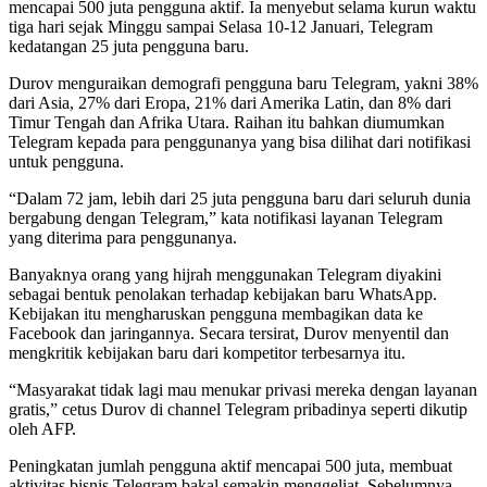
mencapai 500 juta pengguna aktif. Ia menyebut selama kurun waktu
tiga hari sejak Minggu sampai Selasa 10-12 Januari, Telegram
kedatangan 25 juta pengguna baru.
Durov menguraikan demografi pengguna baru Telegram, yakni 38%
dari Asia, 27% dari Eropa, 21% dari Amerika Latin, dan 8% dari
Timur Tengah dan Afrika Utara. Raihan itu bahkan diumumkan
Telegram kepada para penggunanya yang bisa dilihat dari notifikasi
untuk pengguna.
“Dalam 72 jam, lebih dari 25 juta pengguna baru dari seluruh dunia
bergabung dengan Telegram,” kata notifikasi layanan Telegram
yang diterima para penggunanya.
Banyaknya orang yang hijrah menggunakan Telegram diyakini
sebagai bentuk penolakan terhadap kebijakan baru WhatsApp.
Kebijakan itu mengharuskan pengguna membagikan data ke
Facebook dan jaringannya. Secara tersirat, Durov menyentil dan
mengkritik kebijakan baru dari kompetitor terbesarnya itu.
“Masyarakat tidak lagi mau menukar privasi mereka dengan layanan
gratis,” cetus Durov di channel Telegram pribadinya seperti dikutip
oleh AFP.
Peningkatan jumlah pengguna aktif mencapai 500 juta, membuat
aktivitas bisnis Telegram bakal semakin menggeliat. Sebelumnya,