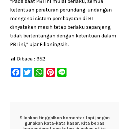
“Pada saat PBI ini mulai berlaku, semua
ketentuan peraturan perundang-undangan
mengenai sistem pembayaran di BI
dinyatakan masih tetap berlaku sepanjang
tidak bertentangan dengan ketentuan dalam
PBI ini,” ujar Filianingsih.
Dibaca :
952
F
T
W
Pi
Li
a
wi
h
nt
n
c
tt
at
er
e
e
er
s
e
b
A
st
o
p
Silahkan tinggalkan komentar tapi jangan
gunakan kata-kata kasar. Kita bebas
o
p
berpendapat dan tetap gunakan etika