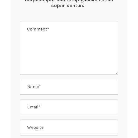
k
sopan santun.