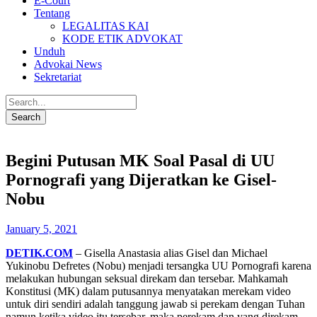
E-Court
Tentang
LEGALITAS KAI
KODE ETIK ADVOKAT
Unduh
Advokai News
Sekretariat
Begini Putusan MK Soal Pasal di UU
Pornografi yang Dijeratkan ke Gisel-
Nobu
January 5, 2021
DETIK.COM
– Gisella Anastasia alias Gisel dan Michael
Yukinobu Defretes (Nobu) menjadi tersangka UU Pornografi karena
melakukan hubungan seksual direkam dan tersebar. Mahkamah
Konstitusi (MK) dalam putusannya menyatakan merekam video
untuk diri sendiri adalah tanggung jawab si perekam dengan Tuhan
namun ketika video itu tersebar, maka perekam dan yang direkam