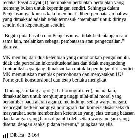
redaksi Pasal 4 ayat (1) merupakan perbuatan-perbuatan yang
memang bukan untuk kepentingan sendiri. Sehingga dalam
Penjelasannya khusus kata ‘membuat’ diberi pembatasan bahwa
yang dimaksud adalah tidak termasuk ‘membuat’ untuk dirinya
sendiri dan kepentingan sendiri.
“Begitu pula Pasal 6 dan Penjelasannya tidak bertentangan satu
sama lain, melainkan sebagai pembatasan atau pengecualian,”
ujarnya.
MK menilai, dari dua ketentuan yang dimohonkan pengujian itu,
tidak ada persoalan inkonstitusionalitas dan tidak mengandung
kontradiksi sepanjang dimaksudkan untuk kepentingan diri sendiri.
MK memutuskan menolak permohonan dan menyatakan UU
Pornografi konstitusional dan tetap berlaku mengikat.
“Undang-Undang a quo (UU Pornografi-red), antara lain,
dimaksudkan untuk menjunjung tinggi nilai-nilai moral yang
bersumber pada ajaran agama, melindungi setiap warga negara,
mencegah berkembangnya pornografi dan komersialisasi seks di
masyarakat, serta memberikan ketentuan yang jelas tentang batasan
dan larangan yang harus dipatuhi oleh setiap warga negara yang
disertai dengan sanksi pidana tertentu,” pungkas majelis.
Dibaca :
2,164