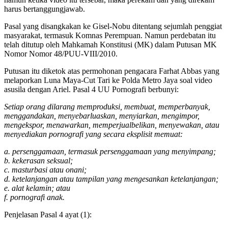
harus bertanggungjawab.
Pasal yang disangkakan ke Gisel-Nobu ditentang sejumlah penggiat
masyarakat, termasuk Komnas Perempuan. Namun perdebatan itu
telah ditutup oleh Mahkamah Konstitusi (MK) dalam Putusan MK
Nomor Nomor 48/PUU-VIII/2010.
Putusan itu diketok atas permohonan pengacara Farhat Abbas yang
melaporkan Luna Maya-Cut Tari ke Polda Metro Jaya soal video
asusila dengan Ariel. Pasal 4 UU Pornografi berbunyi:
Setiap orang dilarang memproduksi, membuat, memperbanyak,
menggandakan, menyebarluaskan, menyiarkan, mengimpor,
mengekspor, menawarkan, memperjualbelikan, menyewakan, atau
menyediakan pornografi yang secara eksplisit memuat:
a. persenggamaan, termasuk persenggamaan yang menyimpang;
b. kekerasan seksual;
c. masturbasi atau onani;
d. ketelanjangan atau tampilan yang mengesankan ketelanjangan;
e. alat kelamin; atau
f. pornografi anak.
Penjelasan Pasal 4 ayat (1):