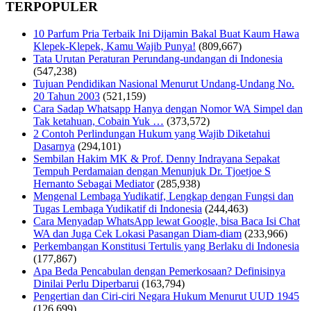
TERPOPULER
10 Parfum Pria Terbaik Ini Dijamin Bakal Buat Kaum Hawa
Klepek-Klepek, Kamu Wajib Punya!
(809,667)
Tata Urutan Peraturan Perundang-undangan di Indonesia
(547,238)
Tujuan Pendidikan Nasional Menurut Undang-Undang No.
20 Tahun 2003
(521,159)
Cara Sadap Whatsapp Hanya dengan Nomor WA Simpel dan
Tak ketahuan, Cobain Yuk …
(373,572)
2 Contoh Perlindungan Hukum yang Wajib Diketahui
Dasarnya
(294,101)
Sembilan Hakim MK & Prof. Denny Indrayana Sepakat
Tempuh Perdamaian dengan Menunjuk Dr. Tjoetjoe S
Hernanto Sebagai Mediator
(285,938)
Mengenal Lembaga Yudikatif, Lengkap dengan Fungsi dan
Tugas Lembaga Yudikatif di Indonesia
(244,463)
Cara Menyadap WhatsApp lewat Google, bisa Baca Isi Chat
WA dan Juga Cek Lokasi Pasangan Diam-diam
(233,966)
Perkembangan Konstitusi Tertulis yang Berlaku di Indonesia
(177,867)
Apa Beda Pencabulan dengan Pemerkosaan? Definisinya
Dinilai Perlu Diperbarui
(163,794)
Pengertian dan Ciri-ciri Negara Hukum Menurut UUD 1945
(126,699)