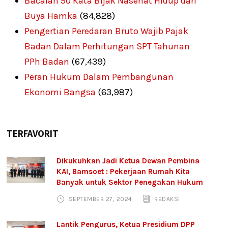
Bacalah 50 Kata Bijak Nasehat Hidup dari
Buya Hamka
(84,828)
Pengertian Peredaran Bruto Wajib Pajak
Badan Dalam Perhitungan SPT Tahunan
PPh Badan
(67,439)
Peran Hukum Dalam Pembangunan
Ekonomi Bangsa
(63,987)
TERFAVORIT
Dikukuhkan Jadi Ketua Dewan Pembina
KAI, Bamsoet : Pekerjaan Rumah Kita
Banyak untuk Sektor Penegakan Hukum
SEPTEMBER 27, 2024
REDAKSI
Lantik Pengurus, Ketua Presidium DPP