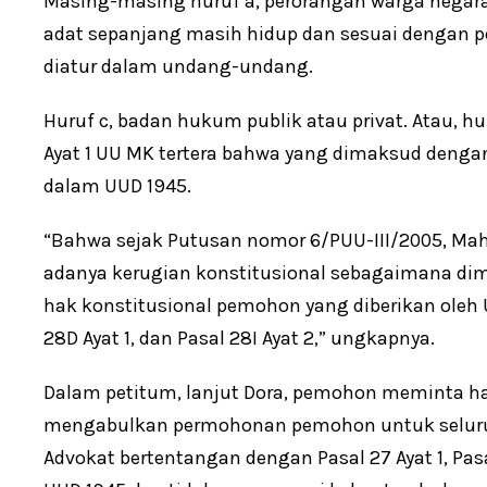
Masing-masing huruf a, perorangan warga negara
adat sepanjang masih hidup dan sesuai dengan 
diatur dalam undang-undang.
Huruf c, badan hukum publik atau privat. Atau, hu
Ayat 1 UU MK tertera bahwa yang dimaksud dengan
dalam UUD 1945.
“Bahwa sejak Putusan nomor 6/PUU-III/2005, Ma
adanya kerugian konstitusional sebagaimana dim
hak konstitusional pemohon yang diberikan oleh UU
28D Ayat 1, dan Pasal 28I Ayat 2,” ungkapnya.
Dalam petitum, lanjut Dora, pemohon meminta ha
mengabulkan permohonan pemohon untuk seluruhn
Advokat bertentangan dengan Pasal 27 Ayat 1, Pasal