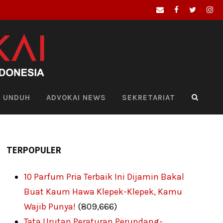
UNDUH
ADVOKAI NEWS
SEKRETARIAT
TERPOPULER
10 Parfum Pria Terbaik Ini Dijamin Bakal
Buat Kaum Hawa Klepek-Klepek, Kamu
Wajib Punya!
(809,666)
Tata Urutan Peraturan Perundang-