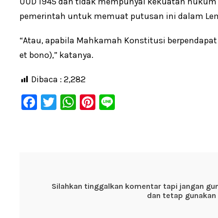
UUD 1945 dan tidak mempunyai kekuatan hukum 
pemerintah untuk memuat putusan ini dalam Lem
“Atau, apabila Mahkamah Konstitusi berpendapat 
et bono),” katanya.
Dibaca :
2,282
F
T
W
Pi
Li
a
wi
h
nt
n
c
tt
at
er
e
e
er
s
e
b
A
st
o
p
Silahkan tinggalkan komentar tapi jangan gu
o
p
dan tetap gunakan 
k