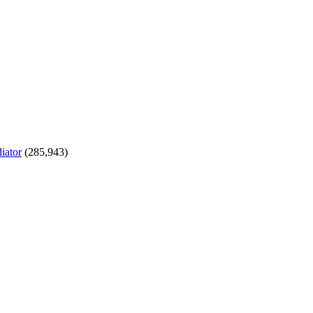
iator
(285,943)