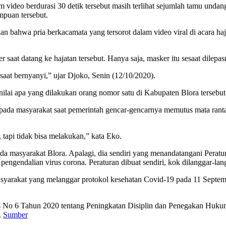
video berdurasi 30 detik tersebut masih terlihat sejumlah tamu undan
mpuan tersebut.
ahwa pria berkacamata yang tersorot dalam video viral di acara hajatan
aat datang ke hajatan tersebut. Hanya saja, masker itu sesaat dilepas
 saat bernyanyi,” ujar Djoko, Senin (12/10/2020).
ai apa yang dilakukan orang nomor satu di Kabupaten Blora tersebut 
pada masyarakat saat pemerintah gencar-gencarnya memutus mata rantai
, tapi tidak bisa melakukan,” kata Eko.
da masyarakat Blora. Apalagi, dia sendiri yang menandatangani Perat
ngendalian virus corona. Peraturan dibuat sendiri, kok dilanggar-lan
arakat yang melanggar protokol kesehatan Covid-19 pada 11 September
pres No 6 Tahun 2020 tentang Peningkatan Disiplin dan Penegakan Hu
.
Sumber