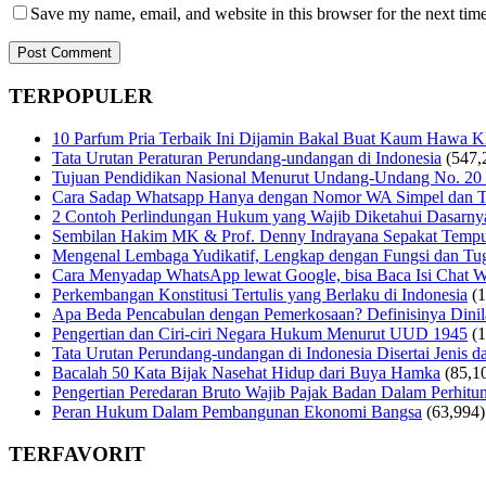
Save my name, email, and website in this browser for the next tim
TERPOPULER
10 Parfum Pria Terbaik Ini Dijamin Bakal Buat Kaum Hawa 
Tata Urutan Peraturan Perundang-undangan di Indonesia
(547,
Tujuan Pendidikan Nasional Menurut Undang-Undang No. 20
Cara Sadap Whatsapp Hanya dengan Nomor WA Simpel dan T
2 Contoh Perlindungan Hukum yang Wajib Diketahui Dasarny
Sembilan Hakim MK & Prof. Denny Indrayana Sepakat Tempuh
Mengenal Lembaga Yudikatif, Lengkap dengan Fungsi dan Tug
Cara Menyadap WhatsApp lewat Google, bisa Baca Isi Chat 
Perkembangan Konstitusi Tertulis yang Berlaku di Indonesia
(
Apa Beda Pencabulan dengan Pemerkosaan? Definisinya Dinila
Pengertian dan Ciri-ciri Negara Hukum Menurut UUD 1945
(
Tata Urutan Perundang-undangan di Indonesia Disertai Jenis d
Bacalah 50 Kata Bijak Nasehat Hidup dari Buya Hamka
(85,1
Pengertian Peredaran Bruto Wajib Pajak Badan Dalam Perhi
Peran Hukum Dalam Pembangunan Ekonomi Bangsa
(63,994)
TERFAVORIT