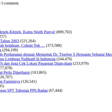
e I comment.
Klepek-Klepek, Kamu Wajib Punya!
(809,702)
257)
 Tahun 2003
(521,264)
ak ketahuan, Cobain Yuk …
(373,588)
a
(294,109)
 Perdamaian dengan Menunjuk Dr. Tjoetjoe S Hernanto Sebagai Med
as Lembaga Yudikatif di Indonesia
(244,476)
WA dan Juga Cek Lokasi Pasangan Diam-diam
(233,979)
177,878)
i Perlu Diperbarui
(163,865)
126,707)
an Fungsinya
(126,541)
05)
tungan SPT Tahunan PPh Badan
(67,444)