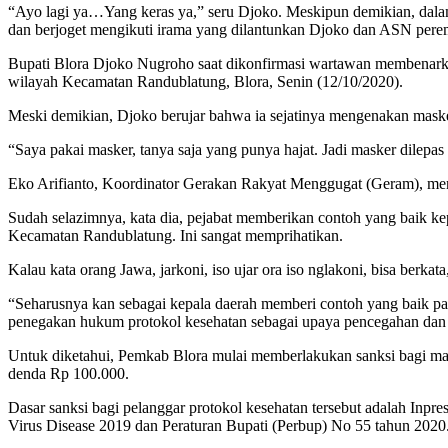
“Ayo lagi ya…Yang keras ya,” seru Djoko. Meskipun demikian, dalam 
dan berjoget mengikuti irama yang dilantunkan Djoko dan ASN pere
Bupati Blora Djoko Nugroho saat dikonfirmasi wartawan membenarkan b
wilayah Kecamatan Randublatung, Blora, Senin (12/10/2020).
Meski demikian, Djoko berujar bahwa ia sejatinya mengenakan masker s
“Saya pakai masker, tanya saja yang punya hajat. Jadi masker dilepas
Eko Arifianto, Koordinator Gerakan Rakyat Menggugat (Geram), menil
Sudah selazimnya, kata dia, pejabat memberikan contoh yang baik ke
Kecamatan Randublatung. Ini sangat memprihatikan.
Kalau kata orang Jawa, jarkoni, iso ujar ora iso nglakoni, bisa berkata
“Seharusnya kan sebagai kepala daerah memberi contoh yang baik pa
penegakan hukum protokol kesehatan sebagai upaya pencegahan dan pe
Untuk diketahui, Pemkab Blora mulai memberlakukan sanksi bagi masy
denda Rp 100.000.
Dasar sanksi bagi pelanggar protokol kesehatan tersebut adalah In
Virus Disease 2019 dan Peraturan Bupati (Perbup) No 55 tahun 2020