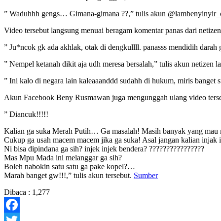
” Waduhhh gengs… Gimana-gimana ??,” tulis akun @lambenyinyir_of
Video tersebut langsung menuai beragam komentar panas dari netizen.
” Ju*ncok gk ada akhlak, otak di dengkullll. panasss mendidih darah gw
” Nempel ketanah dikit aja udh meresa bersalah,” tulis akun netizen la
” Ini kalo di negara lain kaleaaanddd sudahh di hukum, miris banget 
Akun Facebook Beny Rusmawan juga mengunggah ulang video terseb
” Diancuk!!!!!
Kalian ga suka Merah Putih… Ga masalah! Masih banyak yang mau men
Cukup ga usah macem macem jika ga suka! Asal jangan kalian injak 
Ni bisa dipindana ga sih? injek injek bendera? ????????????????
Mas Mpu Mada ini melanggar ga sih?
Boleh nabokin satu satu ga pake kopel?…
Marah banget gw!!!,” tulis akun tersebut.
Sumber
Dibaca :
1,277
Facebook