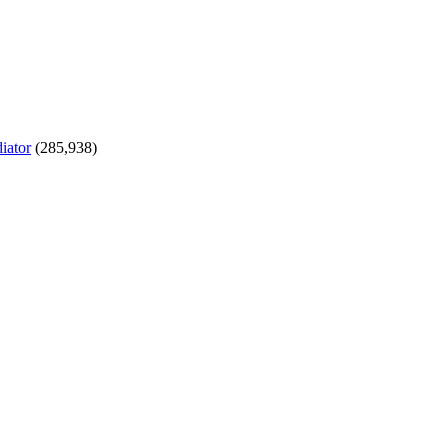
iator
(285,938)