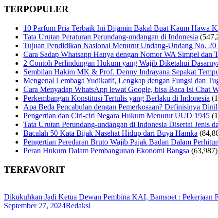
TERPOPULER
10 Parfum Pria Terbaik Ini Dijamin Bakal Buat Kaum Hawa 
Tata Urutan Peraturan Perundang-undangan di Indonesia
(547,
Tujuan Pendidikan Nasional Menurut Undang-Undang No. 20
Cara Sadap Whatsapp Hanya dengan Nomor WA Simpel dan T
2 Contoh Perlindungan Hukum yang Wajib Diketahui Dasarny
Sembilan Hakim MK & Prof. Denny Indrayana Sepakat Tempuh
Mengenal Lembaga Yudikatif, Lengkap dengan Fungsi dan Tug
Cara Menyadap WhatsApp lewat Google, bisa Baca Isi Chat 
Perkembangan Konstitusi Tertulis yang Berlaku di Indonesia
(
Apa Beda Pencabulan dengan Pemerkosaan? Definisinya Dinila
Pengertian dan Ciri-ciri Negara Hukum Menurut UUD 1945
(
Tata Urutan Perundang-undangan di Indonesia Disertai Jenis d
Bacalah 50 Kata Bijak Nasehat Hidup dari Buya Hamka
(84,8
Pengertian Peredaran Bruto Wajib Pajak Badan Dalam Perhi
Peran Hukum Dalam Pembangunan Ekonomi Bangsa
(63,987)
TERFAVORIT
Dikukuhkan Jadi Ketua Dewan Pembina KAI, Bamsoet : Pekerjaan
September 27, 2024
Redaksi