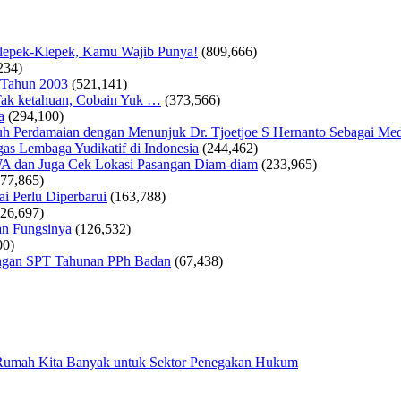
Klepek-Klepek, Kamu Wajib Punya!
(809,666)
234)
 Tahun 2003
(521,141)
ak ketahuan, Cobain Yuk …
(373,566)
a
(294,100)
 Perdamaian dengan Menunjuk Dr. Tjoetjoe S Hernanto Sebagai Med
as Lembaga Yudikatif di Indonesia
(244,462)
WA dan Juga Cek Lokasi Pasangan Diam-diam
(233,965)
177,865)
i Perlu Diperbarui
(163,788)
126,697)
an Fungsinya
(126,532)
00)
tungan SPT Tahunan PPh Badan
(67,438)
 Rumah Kita Banyak untuk Sektor Penegakan Hukum