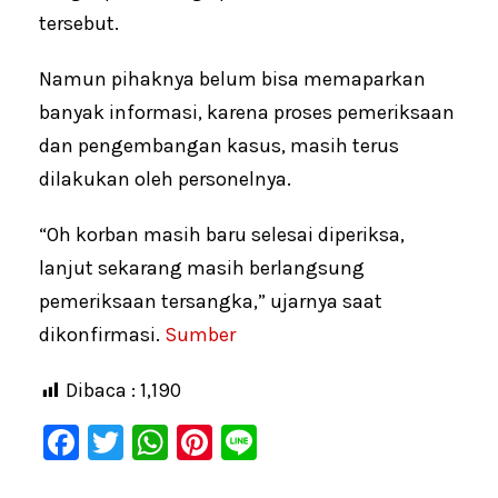
tersebut.
Namun pihaknya belum bisa memaparkan
banyak informasi, karena proses pemeriksaan
dan pengembangan kasus, masih terus
dilakukan oleh personelnya.
“Oh korban masih baru selesai diperiksa,
lanjut sekarang masih berlangsung
pemeriksaan tersangka,” ujarnya saat
dikonfirmasi.
Sumber
Dibaca :
1,190
F
T
W
Pi
Li
a
wi
h
nt
n