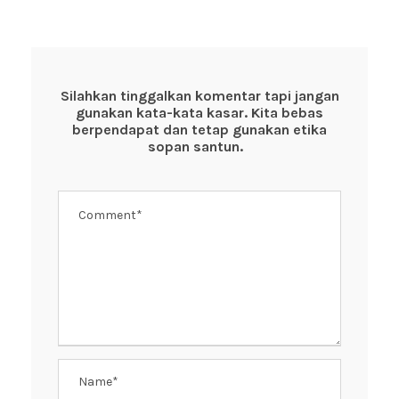
c
tt
at
er
e
e
er
s
e
b
A
st
o
p
Silahkan tinggalkan komentar tapi jangan
gunakan kata-kata kasar. Kita bebas
o
p
berpendapat dan tetap gunakan etika
k
sopan santun.