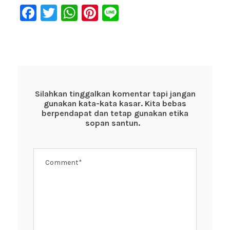
F
T
W
Pi
Li
a
wi
h
nt
n
c
tt
at
er
e
e
er
s
e
b
A
st
o
p
Silahkan tinggalkan komentar tapi jangan
gunakan kata-kata kasar. Kita bebas
o
p
berpendapat dan tetap gunakan etika
k
sopan santun.