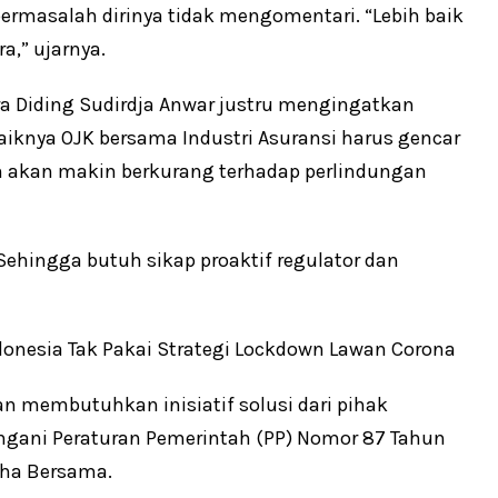
rmasalah dirinya tidak mengomentari. “Lebih baik
,” ujarnya.
a Diding Sudirdja Anwar justru mengingatkan
iknya OJK bersama Industri Asuransi harus gencar
an akan makin berkurang terhadap perlindungan
ehingga butuh sikap proaktif regulator dan
onesia Tak Pakai Strategi Lockdown Lawan Corona
n membutuhkan inisiatif solusi dari pihak
gani Peraturan Pemerintah (PP) Nomor 87 Tahun
aha Bersama.