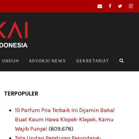
UNDUH
ADVOKAI NEWS
SEKRETARIAT
TERPOPULER
10 Parfum Pria Terbaik Ini Dijamin Bakal
Buat Kaum Hawa Klepek-Klepek, Kamu
Wajib Punya!
(809,678)
Tata Urutan Peraturan Perundang-