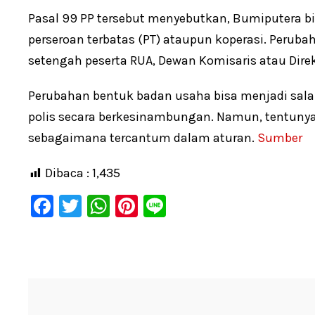
Pasal 99 PP tersebut menyebutkan, Bumiputera
perseroan terbatas (PT) ataupun koperasi. Perubah
setengah peserta RUA, Dewan Komisaris atau Direk
Perubahan bentuk badan usaha bisa menjadi sal
polis secara berkesinambungan. Namun, tentunya h
sebagaimana tercantum dalam aturan.
Sumber
Dibaca :
1,435
F
T
W
Pi
Li
a
wi
h
nt
n
c
tt
at
er
e
e
er
s
e
b
A
st