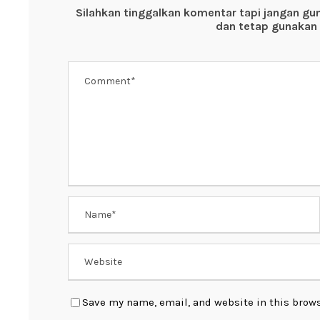
o
p
Silahkan tinggalkan komentar tapi jangan gu
o
p
dan tetap gunakan 
k
Save my name, email, and website in this brows