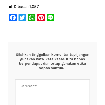
Dibaca :
1,057
F
T
W
Pi
Li
a
wi
h
nt
n
c
tt
at
er
e
e
er
s
e
b
A
st
o
p
Silahkan tinggalkan komentar tapi jangan
gunakan kata-kata kasar. Kita bebas
o
p
berpendapat dan tetap gunakan etika
k
sopan santun.