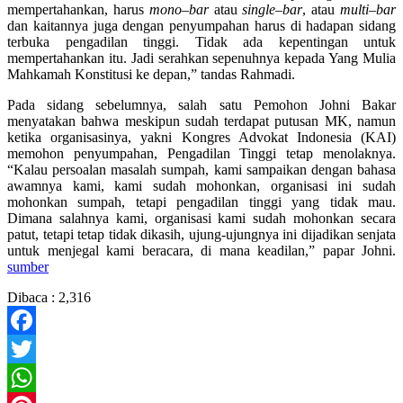
mempertahankan, harus
mono
–
bar
atau
single
–
bar
, atau
multi
–
bar
dan kaitannya juga dengan penyumpahan harus di hadapan sidang
terbuka pengadilan tinggi. Tidak ada kepentingan untuk
mempertahankan itu. Jadi serahkan sepenuhnya kepada Yang Mulia
Mahkamah Konstitusi ke depan,” tandas Rahmadi.
Pada sidang sebelumnya, salah satu Pemohon Johni Bakar
menyatakan bahwa meskipun sudah terdapat putusan MK, namun
ketika organisasinya, yakni Kongres Advokat Indonesia (KAI)
memohon penyumpahan, Pengadilan Tinggi tetap menolaknya.
“Kalau persoalan masalah sumpah, kami sampaikan dengan bahasa
awamnya kami, kami sudah mohonkan, organisasi ini sudah
mohonkan sumpah, tetapi pengadilan tinggi yang tidak mau.
Dimana salahnya kami, organisasi kami sudah mohonkan secara
patut, tetapi tetap tidak dikasih, ujung-ujungnya ini dijadikan senjata
untuk menjegal kami beracara, di mana keadilan,” papar Johni.
sumber
Dibaca :
2,316
Facebook
Twitter