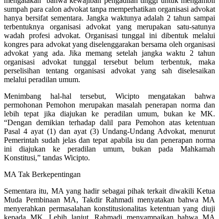
mengatakan bahwa kewajiban pengadilan tinggi untuk mengambil
sumpah para calon advokat tanpa memperhatikan organisasi advokat
hanya bersifat sementara. Jangka waktunya adalah 2 tahun sampai
terbentuknya organisasi advokat yang merupakan satu-satunya
wadah profesi advokat. Organisasi tunggal ini dibentuk melalui
kongres para advokat yang diselenggarakan bersama oleh organisasi
advokat yang ada. Jika memang setelah jangka waktu 2 tahun
organisasi advokat tunggal tersebut belum terbentuk, maka
perselisihan tentang organisasi advokat yang sah diselesaikan
melalui peradilan umum.
Menimbang hal-hal tersebut, Wicipto mengatakan bahwa
permohonan Pemohon merupakan masalah penerapan norma dan
lebih tepat jika diajukan ke peradilan umum, bukan ke MK.
“Dengan demikian terhadap dalil para Pemohon atas ketentuan
Pasal 4 ayat (1) dan ayat (3) Undang-Undang Advokat, menurut
Pemerintah sudah jelas dan tepat apabila isu dan penerapan norma
ini diajukan ke peradilan umum, bukan pada Mahkamah
Konstitusi,” tandas Wicipto.
MA Tak Berkepentingan
Sementara itu, MA yang hadir sebagai pihak terkait diwakili Ketua
Muda Pembinaan MA, Takdir Rahmadi menyatakan bahwa MA
menyerahkan permasalahan konstitusionalitas ketentuan yang diuji
kepada MK. Lebih lanjut, Rahmadi menyampaikan bahwa MA