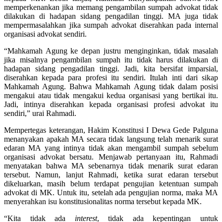
memperkenankan jika memang pengambilan sumpah advokat tidak
dilakukan di hadapan sidang pengadilan tinggi. MA juga tidak
mempermasalahkan jika sumpah advokat diserahkan pada internal
organisasi advokat sendiri.
“Mahkamah Agung ke depan justru menginginkan, tidak masalah
jika misalnya pengambilan sumpah itu tidak harus dilakukan di
hadapan sidang pengadilan tinggi. Jadi, kita bersifat imparsial,
diserahkan kepada para profesi itu sendiri. Itulah inti dari sikap
Mahkamah Agung. Bahwa Mahkamah Agung tidak dalam posisi
mengakui atau tidak mengakui kedua organisasi yang bertikai itu.
Jadi, intinya diserahkan kepada organisasi profesi advokat itu
sendiri,” urai Rahmadi.
Mempertegas keterangan, Hakim Konstitusi I Dewa Gede Palguna
menanyakan apakah MA secara tidak langsung telah menarik surat
edaran MA yang intinya tidak akan mengambil sumpah sebelum
organisasi advokat bersatu. Menjawab pertanyaan itu, Rahmadi
menyatakan bahwa MA sebenarnya tidak menarik surat edaran
tersebut. Namun, lanjut Rahmadi, ketika surat edaran tersebut
dikeluarkan, masih belum terdapat pengujian ketentuan sumpah
advokat di MK. Untuk itu, setelah ada pengujian norma, maka MA
menyerahkan isu konstitusionalitas norma tersebut kepada MK.
“Kita tidak ada
interes
t
, tidak ada kepentingan untuk