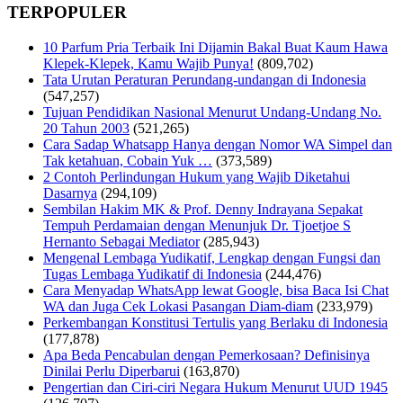
TERPOPULER
10 Parfum Pria Terbaik Ini Dijamin Bakal Buat Kaum Hawa
Klepek-Klepek, Kamu Wajib Punya!
(809,702)
Tata Urutan Peraturan Perundang-undangan di Indonesia
(547,257)
Tujuan Pendidikan Nasional Menurut Undang-Undang No.
20 Tahun 2003
(521,265)
Cara Sadap Whatsapp Hanya dengan Nomor WA Simpel dan
Tak ketahuan, Cobain Yuk …
(373,589)
2 Contoh Perlindungan Hukum yang Wajib Diketahui
Dasarnya
(294,109)
Sembilan Hakim MK & Prof. Denny Indrayana Sepakat
Tempuh Perdamaian dengan Menunjuk Dr. Tjoetjoe S
Hernanto Sebagai Mediator
(285,943)
Mengenal Lembaga Yudikatif, Lengkap dengan Fungsi dan
Tugas Lembaga Yudikatif di Indonesia
(244,476)
Cara Menyadap WhatsApp lewat Google, bisa Baca Isi Chat
WA dan Juga Cek Lokasi Pasangan Diam-diam
(233,979)
Perkembangan Konstitusi Tertulis yang Berlaku di Indonesia
(177,878)
Apa Beda Pencabulan dengan Pemerkosaan? Definisinya
Dinilai Perlu Diperbarui
(163,870)
Pengertian dan Ciri-ciri Negara Hukum Menurut UUD 1945