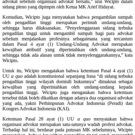
advokat sebelum organisasi advokat bersatu,” urai Wicipto dalam
sidang pleno yang dipimpin oleh Ketua MK Arief Hidayat.
Kemudian, Wicipto juga menyatakan bahwa pengambilan sumpah
oleh pengadilan tinggi merupakan perintah undang-undang,
sehingga harus dilaksanakan. “Penyelenggaraan sidang terbuka
pengadilan tinggi untuk mengambil sumpah bagi para advokat
sebelum menjalankan profesinya sebagaimana yang tercantum
dalam Pasal 4 ayat (1) Undang-Undang Advokat merupakan
kewajiban atributif yang diperintahkan oleh undang-undang,
sehingga tidak ada alasan untuk tidak menyelenggarakannya,” kata
Wicipto.
Untuk itu, Wicipto mengatakan bahwa ketentuan Pasal 4 ayat (1)
UU
a quo
adalah konstitusional sepanjang frasa “di sidang terbuka
pengadilan tinggi wilayah domisili hukumnya” dimaknai sebagai
kewajiban yang diperintahkan oleh undang-undang kepada
pengadilan tinggi. Wicipto juga mengatakan bahwa ketentuan
tersebut tidak boleh dikaitkan dengan adanya dua organisasi advokat
yang ada, yakni Perhimpunan Advokat Indonesia (Peradi) dan
Kongres Advokat Indonesia (KAI).
Ketentuan Pasal 28 ayat (1) UU
a quo
menyatakan bahwa
organisasi advokat merupakan satu-satunya wadah profesi advokat.
Terhadap hal ini, berdasar pada putusan MK sebelumnya, Wicipto