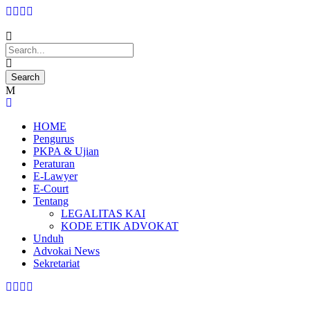
HOME
Pengurus
PKPA & Ujian
Peraturan
E-Lawyer
E-Court
Tentang
LEGALITAS KAI
KODE ETIK ADVOKAT
Unduh
Advokai News
Sekretariat