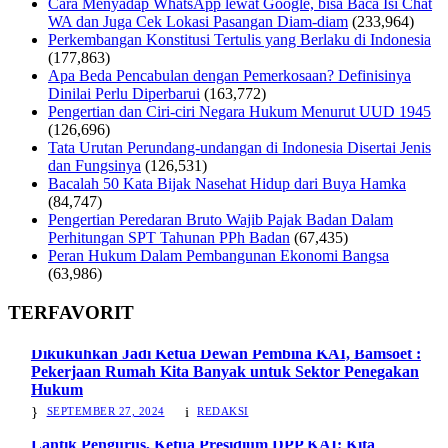
Cara Menyadap WhatsApp lewat Google, bisa Baca Isi Chat
WA dan Juga Cek Lokasi Pasangan Diam-diam
(233,964)
Perkembangan Konstitusi Tertulis yang Berlaku di Indonesia
(177,863)
Apa Beda Pencabulan dengan Pemerkosaan? Definisinya
Dinilai Perlu Diperbarui
(163,772)
Pengertian dan Ciri-ciri Negara Hukum Menurut UUD 1945
(126,696)
Tata Urutan Perundang-undangan di Indonesia Disertai Jenis
dan Fungsinya
(126,531)
Bacalah 50 Kata Bijak Nasehat Hidup dari Buya Hamka
(84,747)
Pengertian Peredaran Bruto Wajib Pajak Badan Dalam
Perhitungan SPT Tahunan PPh Badan
(67,435)
Peran Hukum Dalam Pembangunan Ekonomi Bangsa
(63,986)
TERFAVORIT
Dikukuhkan Jadi Ketua Dewan Pembina KAI, Bamsoet :
Pekerjaan Rumah Kita Banyak untuk Sektor Penegakan
Hukum
SEPTEMBER 27, 2024
REDAKSI
Lantik Pengurus, Ketua Presidium DPP KAI: Kita