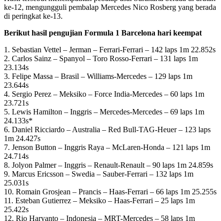
ke-12, mengungguli pembalap Mercedes Nico Rosberg yang berada
di peringkat ke-13.
Berikut hasil pengujian Formula 1 Barcelona hari keempat
1. Sebastian Vettel – Jerman – Ferrari-Ferrari – 142 laps 1m 22.852s
2. Carlos Sainz – Spanyol – Toro Rosso-Ferrari – 131 laps 1m
23.134s
3. Felipe Massa – Brasil – Williams-Mercedes – 129 laps 1m
23.644s
4. Sergio Perez – Meksiko – Force India-Mercedes – 60 laps 1m
23.721s
5. Lewis Hamilton – Inggris – Mercedes-Mercedes – 69 laps 1m
24.133s*
6. Daniel Ricciardo – Australia – Red Bull-TAG-Heuer – 123 laps
1m 24.427s
7. Jenson Button – Inggris Raya – McLaren-Honda – 121 laps 1m
24.714s
8. Jolyon Palmer – Inggris – Renault-Renault – 90 laps 1m 24.859s
9. Marcus Ericsson – Swedia – Sauber-Ferrari – 132 laps 1m
25.031s
10. Romain Grosjean – Prancis – Haas-Ferrari – 66 laps 1m 25.255s
11. Esteban Gutierrez – Meksiko – Haas-Ferrari – 25 laps 1m
25.422s
12. Rio Haryanto – Indonesia – MRT-Mercedes – 58 laps 1m