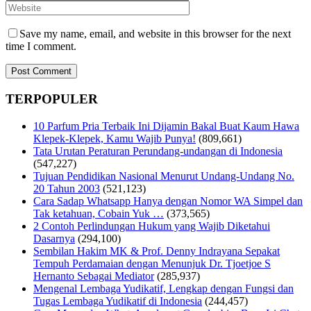
Save my name, email, and website in this browser for the next
time I comment.
TERPOPULER
10 Parfum Pria Terbaik Ini Dijamin Bakal Buat Kaum Hawa
Klepek-Klepek, Kamu Wajib Punya!
(809,661)
Tata Urutan Peraturan Perundang-undangan di Indonesia
(547,227)
Tujuan Pendidikan Nasional Menurut Undang-Undang No.
20 Tahun 2003
(521,123)
Cara Sadap Whatsapp Hanya dengan Nomor WA Simpel dan
Tak ketahuan, Cobain Yuk …
(373,565)
2 Contoh Perlindungan Hukum yang Wajib Diketahui
Dasarnya
(294,100)
Sembilan Hakim MK & Prof. Denny Indrayana Sepakat
Tempuh Perdamaian dengan Menunjuk Dr. Tjoetjoe S
Hernanto Sebagai Mediator
(285,937)
Mengenal Lembaga Yudikatif, Lengkap dengan Fungsi dan
Tugas Lembaga Yudikatif di Indonesia
(244,457)